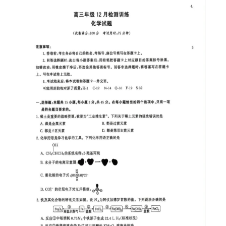
C.{2}
D.{2，4，5}