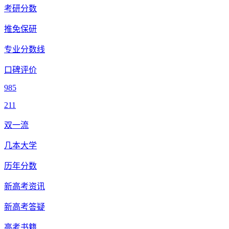
考研分数
推免保研
专业分数线
口碑评价
985
211
双一流
几本大学
历年分数
新高考资讯
新高考答疑
高考书籍