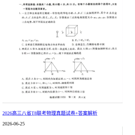
完整真题下载详见：
https://www.hfplg.com/book/3p67326795.htm
一、单选题：本题共8小题，每小题5分，共40分。在每小题
1.已知集合U={x|1
2026高三八省T8联考物理真题试卷+答案解析
A.{4，5}
2026-06-25
B.{2，3，4，5}