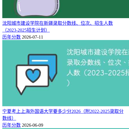
211
305
-94
物理类
辽宁
289
-
-
历史类
236
220
16
历史类
沈阳城市建设学院在新疆录取分数线、位次、招生人数
福建
235
300
-65
物理类
（2023-2025招生计划）
历年分数
2026-07-11
说明：
以上数据仅为普通类招生批次（含中外合作）录取分数
线，不含提前批、专项计划、单列等特殊类型招生。
更多详细录取分数及对应位次信息，可前往“快志愿大数据平
台”查询，或关注泉州纺织服装职业学院招生网最新公告。
猜你喜欢
泉州纺织服装职业学院2025年招生简章：各专业招生计划、招
生人数及学费
宁夏考上上海外国语大学要多少分2026（附2022-2025录取分
数线）
历年分数
2026-06-09