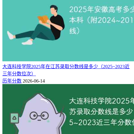
223
219
4
历史类
广西
203
264
-61
物理类
207
252
-45
历史类
河北
262
312
-50
物理类
265
275
-10
山东
综合类
317
272
45
宁夏
物理类
364
356
8
浙江
综合类
351
301
50
历史类
大连科技学院2025年在江苏录取分数线是多少（2025~2023近
贵州
249
233
16
物理类
三年分数位次）
339
303
36
历年分数
2026-06-14
物理类
江西
332
304
28
历史类
180
180
-
物理类
重庆
283
278
5
历史类
220
-
-
物理类
江苏
220
-
-
历史类
377
366
11
海南
综合类