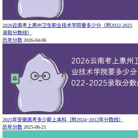
以下为
新高考网（快志愿）
汇总的2025年泉州纺织服装职业学
院在全国各省份的专科批最低录取分数线一览表，并附上2024
年最低投档线，方便2026届考生和家长横向对比、科学定位。
2026云南考上惠州卫生职业技术学院要多少分（附2022-2025
省份
科目
2025最低分
2024最低分
两年分差
录取分数线）
251
361
-110
历年分数
2026-04-06
物理类
广东
381
348
33
历史类
241
236
5
物理类
黑龙江
234
221
13
历史类
180
160
20
物理类
甘肃
160
160
-
历史类
254
234
20
物理类
安徽
232
234
-2
历史类
262
248
14
物理类
湖北
216
210
6
历史类
2025年安徽高考多少能上本科（附2024~2012年分数线）
364
227
137
内蒙古
历史类
历年分数
2025-06-21
226
297
-71
湖南
历史类