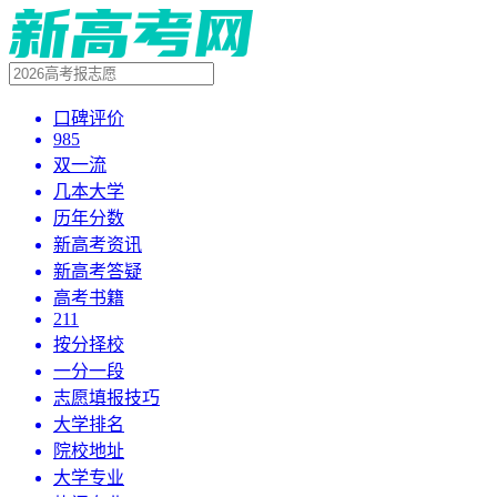
口碑评价
985
双一流
几本大学
历年分数
新高考资讯
新高考答疑
高考书籍
211
按分择校
一分一段
志愿填报技巧
大学排名
院校地址
大学专业