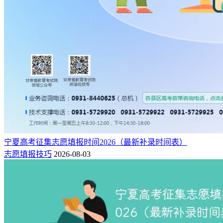
宁夏高考征集志愿填报时间2026（最新补录时间表）
志愿填报技巧
2026-08-03