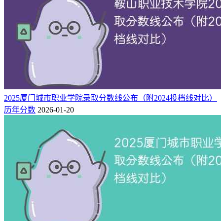
20%的这也是相对来说很不错的成绩了。
附：沈阳高三一模2025年一分一段表
1、物理学科类丨一分一段表
2025厦门城市职业学院录取分数线公布（附2024投档线对比）
历年分数
2026-01-20