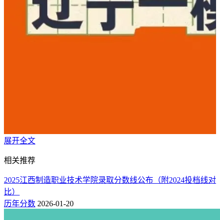
展开全文
相关推荐
2025江西制造职业技术学院录取分数线公布（附2024投档线对
比）
历年分数
2026-01-20