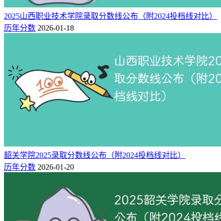
2025山西职业技术学院录取分数线公布（附2024投档线对比）
历年分数
2026-01-18
韶关学院2025录取分数线公布（附2024投档线对比）
历年分数
2026-01-20