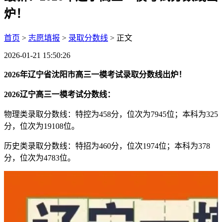
炉！
首页
>
志愿填报
>
录取分数线
> 正文
2026-01-21 15:50:26
2026年辽宁省沈阳市高三一模考试录取分数线出炉！
2026辽宁高三一模考试分数线：
物理类录取分数线：特控为458分，位次为7945位；本科为325
分，位次为19108位。
历史类录取分数线：特招为460分，位次1974位；本科为378
分，位次为4783位。