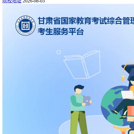
院校地址
2026-08-03