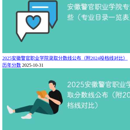
405分、历史类457分。
2、在新疆（普通类专科批）最低录取分数分别为：理科257
分、文科277分。
3、在江西省（普通类专科批）最低录取分数为：
物理类405
分、历史类476分。
4、在山东省（普通类平行录取二段）最低录取分数为：综合
2025安徽警官职业学院录取分数线公布（附2024投档线对比）
类460分。
历年分数
2025-10-31
附：安徽警官职业学院录取分数线一览表（2025）
以下为2025年安徽警官职业学院在全国各省招生最低录取分数
线、位次排名及各省高考批次线汇总。
最低
最低位
省控
招生省份（批次）
科目
分
次
线
257
-
140
理科
新疆（专科批）
277
-
140