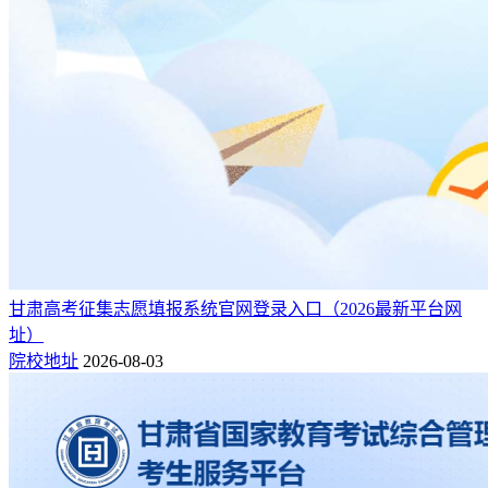
甘肃高考征集志愿填报系统官网登录入口（2026最新平台网
址）
院校地址
2026-08-03