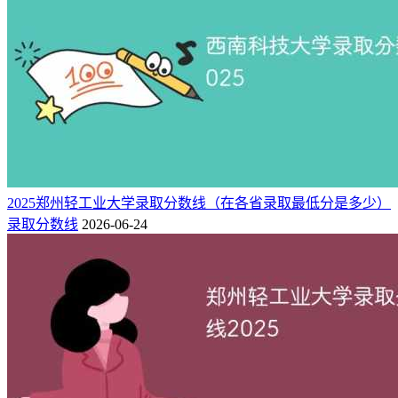
2025郑州轻工业大学录取分数线（在各省录取最低分是多少）
录取分数线
2026-06-24