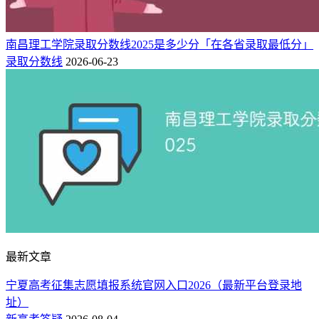
南昌理工学院录取分数线2025是多少分「在各省录取最低分」
录取分数线
2026-06-23
最新文章
宁夏高考征集志愿填报系统官网入口2026（最新平台登录地
址）