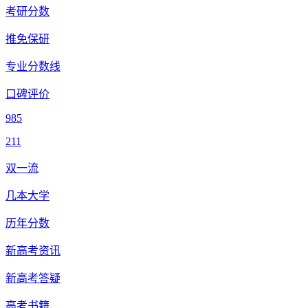
考研分数
推免保研
专业分数线
口碑评价
985
211
双一流
几本大学
历年分数
新高考资讯
新高考答疑
高考书籍