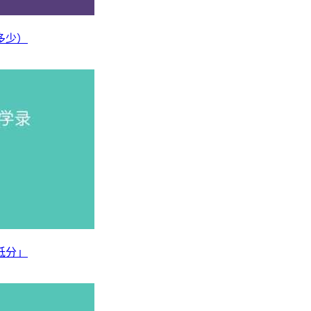
多少）
低分」