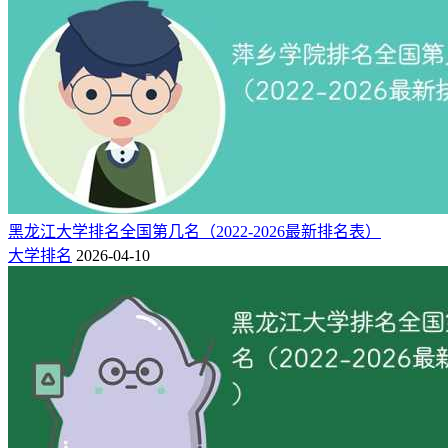
武汉
7
285
320
-
武汉外语外事职业学院
市
武汉
8
278
282
-
湖北开放职业学院
市
黄冈
9
275
287
-
黄冈科技职业学院
市
荆州
10
235
290
-
长江艺术工程职业学院
市
咸宁
11
151
153
-
黑龙江大学排名全国第几名（2022-2026最新排名表）
湖北健康职业学院
市
大学排名
2026-04-10
孝感
12
151
151
-
湖北孝感美珈职业学院
市
三、湖北民办大学简介
1.武昌首义学院
武昌首义学院是一所全日制普通本科高等学校，其前身是华中
科技大学武昌分校，系中国首批独立学院之一。2000年8月经