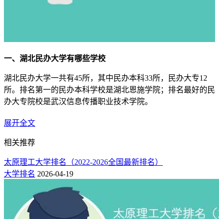
一、湖北民办大学有哪些学校
湖北民办大学一共有45所，其中民办本科33所，民办大专12
所。排名第一的民办本科学校是湖北恩施学院；排名最好的民
办大专院校是武汉信息传播职业技术学院。
1.湖北民办本科院校排名榜
（附：学费）
展开全文
名
物理
历史
学费
相关推荐
院校
所在地
次
类
类
（元）
太原理工大学排名（2022-2026全国最新排名）
恩施土家族苗
1
474
478
-
湖北恩施学院
大学排名
2026-04-19
族自治州
2
473
490
-
三峡大学科技学院
宜昌市
3
473
503
-
长江大学文理学院
荆州市