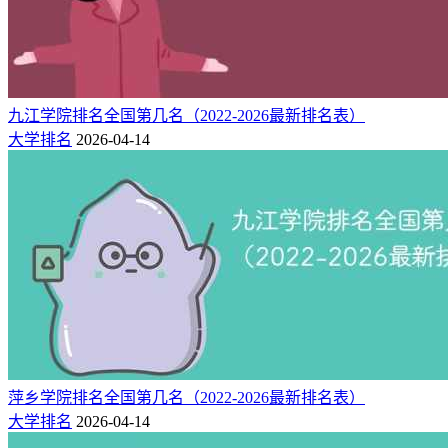
32
426
465
-
湖北商贸学院
武汉市
2.湖北民办大专院校排名榜
（附：学费）
名
所在
物理
历史
学费
院校
九江学院排名全国第几名（2022-2026最新排名表）
次
地
类
类
（元）
大学排名
2026-04-14
武汉信息传播职业技术
武汉
1
417
432
-
学院
市
武汉
2
416
434
-
武昌职业学院
市
武汉
3
416
432
-
武汉商贸职业学院
市
武汉
4
334
319
-
武汉科技职业学院
市
武汉
5
327
324
-
武汉工贸职业学院
市
萍乡学院排名全国第几名（2022-2026最新排名表）
武汉
6
309
323
-
武汉光谷职业学院
大学排名
2026-04-14
市