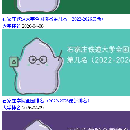
教育部批准，华中科技大学和武汉军威文化传播集团合作兴办
华中科技大学军威学院，翌年3月更名为华中科技大学武昌分
石家庄铁道大学全国排名第几名（2022-2026最新）
校，2015年5月转设更为现名。2023年，学校顺利通过了教育
大学排名
2026-04-08
部本科教学工作合格评估。
2.长江艺术工程职业学院
长江艺术工程职业学院是由湖北十八匠文化发展投资有限公司
举办、湖北省人民政府批准成立、教育部备案、湖北省教育厅
主管的一所民办全日制普通高等专科职业学校。
猜你喜欢：
湖北的大学排名（最新排名）
湖北二本大学排名
石家庄学院全国排名（2022-2026最新排名）
大学排名
2026-04-09
2026湖北高考本科专科分数线是多少「历史+物理」（含
2025）