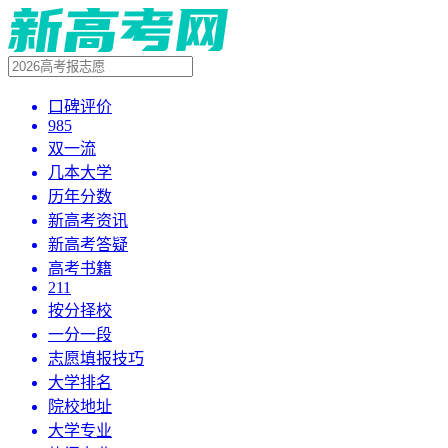
口碑评价
985
双一流
几本大学
历年分数
新高考资讯
新高考答疑
高考书籍
211
按分择校
一分一段
志愿填报技巧
大学排名
院校地址
大学专业