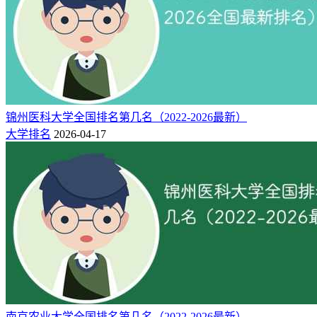
4
473
498
-
武昌首义学院
武汉市
5
471
480
-
武昌理工学院
武汉市
6
469
485
-
武汉学院
武汉市
湖北工业大学工程技术
7
462
482
-
武汉市
学院
8
462
494
-
湖北大学知行学院
武汉市
9
458
469
-
锦州医科大学全国排名第几名（2022-2026最新）
武汉东湖学院
武汉市
大学排名
2026-04-17
10
457
493
-
文华学院
武汉市
11
456
490
-
武汉工商学院
武汉市
12
455
481
-
武汉文理学院
武汉市
13
455
485
-
湖北经济学院法商学院
武汉市
湖北工程学院新技术学
14
455
488
-
孝感市
院
15
454
488
-
湖北文理学院理工学院
襄阳市
16
452
482
-
湖北医药学院药护学院
十堰市
17
451
473
-
武汉生物工程学院
武汉市
18
450
486
-
湖北师范大学文理学院
黄石市
南京农业大学全国排名第几名（2022-2026最新）