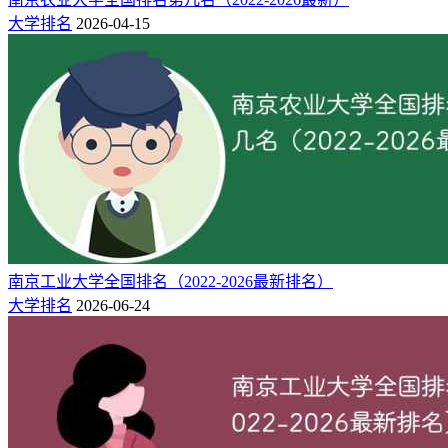
19
443
460
-
武汉华夏理工学院
武汉市
大学排名
2026-04-15
20
441
461
-
武汉城市学院
武汉市
武汉工程大学邮电与信
21
439
485
-
武汉市
息工程学院
武汉纺织大学外经贸学
22
438
456
-
武汉市
院
武汉体育学院体育科技
23
438
475
-
武汉市
学院
24
437
460
-
武汉晴川学院
武汉市
25
435
461
-
武昌工学院
武汉市
南京工业大学全国排名（2022-2026最新排名）
26
434
447
-
湖北三峡航空学院
宜昌市
大学排名
2026-06-24
27
433
470
-
汉口学院
武汉市
28
428
464
-
武汉传媒学院
武汉市
29
426
442
-
荆州学院
荆州市
30
426
442
-
武汉工程科技学院
武汉市
31
426
447
-
武汉设计工程学院
武汉市