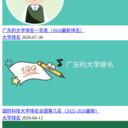
2004年5月8日正式成立的独立学院，以北京理工大学为办学主
体，是其重要战略延伸和组成。
学校依托北京理工大学校本部的理工科优势，以经济社会发展
需求为导向，不断优化专业结构和布局，现设有18个专业学院
广东的大学排名一览表（2026最新排名）
（教学部），涵盖7大学科门类64个本科专业，其中理工科专
大学排名
2026-07-30
业36个，占比56.25%。经过多年的建设发展，学校现拥有1个
国家级一流本科专业建设点，8个省级一流本科专业建设点；
拥有1个省级特色重点学科，2个省级重点培育学科，3个市级
优势学科；拥有1个省级战略新兴产业特色专业，1个省级应用
型人才培养示范专业，8个省级专业综合改革试点专业，7个
IEET工程及科技教育认证专业。
2.广东新安职业技术学院
广东新安职业技术学院成立于1998年，是由杰出的人民教育家
王屏山同志创办，并经广东省人民政府批准设立的一所全日制
国防科技大学排名全国第几名（2022-2026最新）
民办普通高等院校，集高等职业教育、国际合作、继续教育、
大学排名
2026-04-12
社会培训为一体，系深圳唯一一所民办高职院校。学校把立德