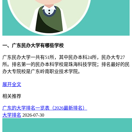
一、广东民办大学有哪些学校
广东民办大学一共有51所，其中民办本科24所，民办大专27
所。排名第一的民办本科学校是珠海科技学院；排名最好的民
办大专院校是广东岭南职业技术学院。
1.广东民办本科院校排名榜
（附：学费）
展开全文
名
所在
物理
历史
学费
相关推荐
院校
次
地
类
类
（元）
广东的大学排名一览表（2026最新排名）
珠海
31000-
1
497
513
珠海科技学院
大学排名
2026-07-30
38000
市
广州
30000-
2
494
507
广州城市理工学院