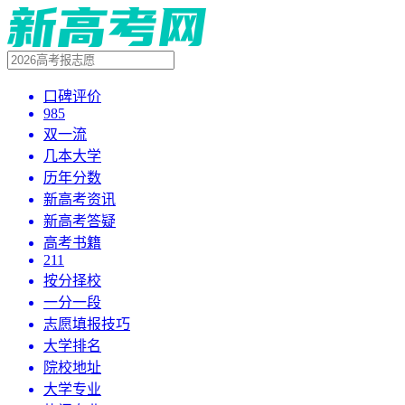
口碑评价
985
双一流
几本大学
历年分数
新高考资讯
新高考答疑
高考书籍
211
按分择校
一分一段
志愿填报技巧
大学排名
院校地址
大学专业