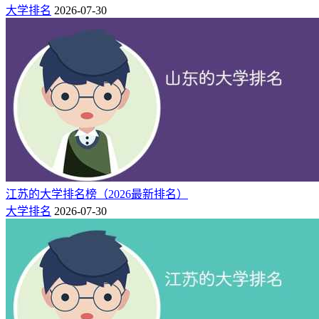
31600
市
大学排名
2026-07-30
广州
19800-
21
220
295
广州华南商贸职业学院
27000
市
湛江
16800-
22
213
277
广东文理职业学院
49000
市
清远
14800-
23
212
245
广东碧桂园职业学院
28800
市
广东酒店管理职业技术学
东莞
17800-
24
201
215
19800
院
市
东莞
19800-
25
200
280
广东创新科技职业学院
22800
市
江苏的大学排名榜（2026最新排名）
肇庆
大学排名
2026-07-30
18200-
26
200
215
广东亚视演艺职业学院
19600
市
三、广东民办大学简介
1.广东江门南粤学院
北京理工大学珠海学院是经中华人民共和国教育部批准，于