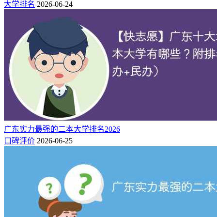
3
363
401
潮汕职业技术学院
大学排名
2026-06-24
19800
市
广州
19800-
4
360
380
广州松田职业学院
29800
市
深圳
19200-
5
357
392
广东新安职业技术学院
28800
市
广州现代信息工程职业技
广州
17800-
6
349
380
22800
术学院
市
广州涉外经济职业技术学
广州
19800-
7
339
358
43800
院
市
广州
19800-
8
339
353
广东实力最强的二本大学排名2026
广州珠江职业技术学院
29800
市
口碑评价
2026-06-25
珠海
18000-
9
337
352
珠海艺术职业学院
19800
市
肇庆
15300-
10
326
360
广东信息工程职业学院
23380
市
广州
19000-
11
324
377
私立华联学院
20800
市