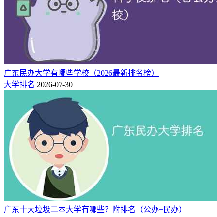
广州
32600-
20
437
464
广州工商学院
78605
市
肇庆
19800-
21
437
464
广东理工学院
39900
市
肇庆
22000-
22
437
464
广东工商职业技术大学
39600
市
广东民办大学有哪些学校（2026最新排名榜）
大学排名
2026-07-30
湛江
21800-
23
436
464
湛江科技学院
34800
市
2.广东民办大专院校排名榜
（附：学费）
名
所在
物理
历史
学费
院校
次
地
类
类
（元）
广州
19000-
1
377
416
广东岭南职业技术学院
30800
市
广州
19500-
2
367
410
广州城建职业学院
29800
市
广东十大垃圾二本大学有哪些？附排名（公办+民办）
揭阳
16800-