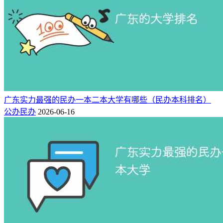
33000
市
中山
3
489
501
32000
电子科技大学中山学院
市
佛山
23000-
4
485
491
广东东软学院
68000
市
广州
29980-
5
483
504
广州新华学院
35000
市
广东外语外贸大学南国商
广州
32500-
6
480
495
广东实力最强的民办一本二本大学有哪些（民办本科排名）
43800
学院
市
公办民办
2026-06-16
广州
34000-
7
479
488
广州南方学院
78000
市
广州
31800-
8
477
498
广东白云学院
49800
市
广州
31000-
9
476
484
广州软件学院
42800
市
广州
35000-
10
475
464
华南农业大学珠江学院
49800
市