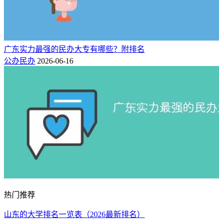
惠州
16500-
12
320
362
惠州经济职业技术学院
18000
市
广州
16800-
13
307
344
广州华立科技职业学院
25800
市
广东实力最强的民办大专有哪些？附排名
肇庆
16800-
公办民办
2026-06-16
14
306
326
广东肇庆航空职业学院
23800
市
广州
19800-
15
302
352
广州南洋理工职业学院
27000
市
广州
19500-
16
293
304
广州华商职业学院
42000
市
广州
19300-
17
279
300
广州东华职业学院
27800
市
江门
18000-
18
259
331
广东南方职业学院
36800
市
广州
19
251
375
19900
广州康大职业技术学院
热门推荐
市
广州
19800-
山东的大学排名一览表（2026最新排名）
20
223
289
广州华夏职业学院