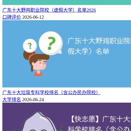
广州
31800-
11
471
484
广州应用科技学院
41800
市
广东十大野鸡职业院校（虚假大学）名单2026
东莞
34800-
口碑评价
2026-06-12
12
466
478
广东科技学院
49800
市
广州
29800-
13
463
486
广州商学院
69800
市
广州
31800-
14
459
476
广东培正学院
38000
市
东莞
34800-
15
456
468
东莞城市学院
68000
市
广州
32300-
16
450
464
广州理工学院
36300
市
广州
21000-
广东十大垃圾专科学校排名（含公办民办院校）
17
444
475
广州科技职业技术大学
38500
市
大学排名
2026-06-24
广州
34800-
18
443
467
广州华立学院
42800
市
广州
29000-
19
439
467
广州华商学院
58000
市