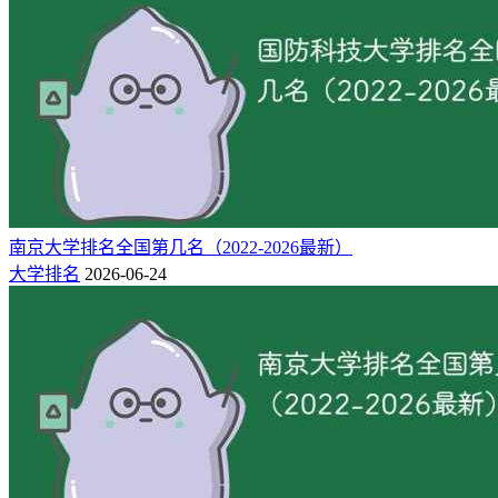
树人作为培养人才之根本，始终坚持以“学会做人、打好基
础、培养专长、加强实践、报效祖国”为校训，实现全员育
人、全程育人、全方位育人。目前开设有6个二级院（部）、
37个专业，普通全日制在校生5414人。
猜你喜欢：
广东的大学排名（最新排名）
广东高考分数线2026特招,本科,专科「历史类+物理类」（含
2025）
南京大学排名全国第几名（2022-2026最新）
大学排名
2026-06-24