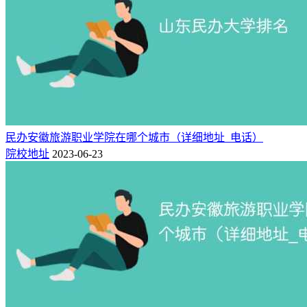
学院
市
河北农业大学现代科技
3
494
509
10000
保定市
学院
石家庄铁道大学四方学
石家庄
10000-
4
494
511
11000
院
市
5
493
509
10000
河北工程大学科信学院
邯郸市
石家庄
19000-
6
466
483
河北地质大学华信学院
21000
市
民办安徽旅游职业学院在哪个城市（详细地址_电话）
北京中医药大学东方学
院校地址
2023-06-23
7
465
477
-
廊坊市
院
15800-
8
460
483
华北理工大学轻工学院
唐山市
22000
石家庄
9
459
477
30000
河北美术学院
市
15800-
10
459
477
保定理工学院
保定市
56000
15800-
11
459
477
河北科技学院
唐山市
24000
18000-
12
459
477
河北东方学院
廊坊市