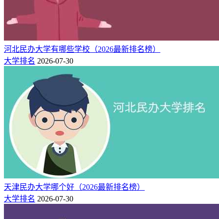
市
三、河北民办大学简介
1.河北医科大学临床学院
河北民办大学有哪些学校（2026最新排名榜）
大学排名
2026-07-30
河北医科大学临床学院是河北医科大学按照新机制、新模式创
办的独立学院，2001年7月，由河北省人民政府批准成立，
2003年被教育部首批确认。临床学院为全日制本科层次学历教
育，面向全国招生。经历几年来的建设，河北医科大学临床学
院已发展成为涵盖多门学科的综合性独立学院。
2.曹妃甸职业技术学院
曹妃甸职业技术学院是经河北省人民政府批准，国家教育部备
案的全日制普通高等职业院校，是中国唯一由联合国教科文组
织设立“世界职业技术教育培训基地”的国际化院校。校园占地
1400亩，建筑面积38万平方米，在校生18000余人。学校拥有
天津民办大学哪个好（2026最新排名榜）
一批高素质的双师型教师队伍和多间名师工作室，高级职称占
大学排名
2026-07-30
比30%，特聘全国劳动模范张雪松、郑久强等大国工匠担任学
校荣誉教授。