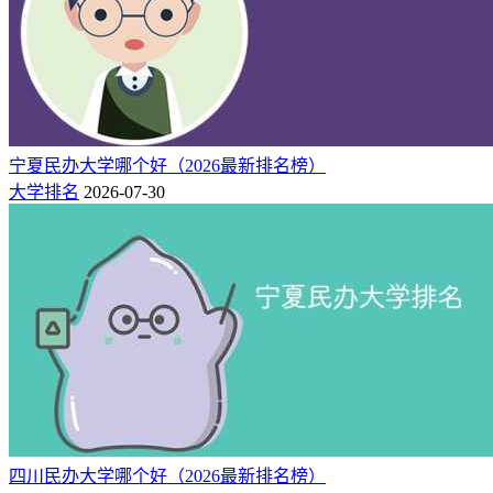
石家庄人民医学高等专科
石家庄
3
250
284
16900
学校
市
北京北大方正软件职业技
4
211
281
19800
廊坊市
术学院
石家庄
12000-
5
210
262
石家庄科技信息职业学院
17000
宁夏民办大学哪个好（2026最新排名榜）
市
大学排名
2026-07-30
石家庄
12800-
6
208
285
石家庄城市经济职业学院
14800
市
石家庄
19800-
7
205
200
石家庄经济职业学院
24000
市
12000-
8
204
247
渤海理工职业学院
沧州市
15000
石家庄
13000-
9
203
296
石家庄科技职业学院
13500
市
石家庄
15000-
10
202
303
石家庄医学高等专科学校
36800
市
12800-
11
202
282
四川民办大学哪个好（2026最新排名榜）
邢台新能源职业学院
邢台市
13800