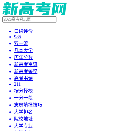
口碑评价
985
双一流
几本大学
历年分数
新高考资讯
新高考答疑
高考书籍
211
按分择校
一分一段
志愿填报技巧
大学排名
院校地址
大学专业