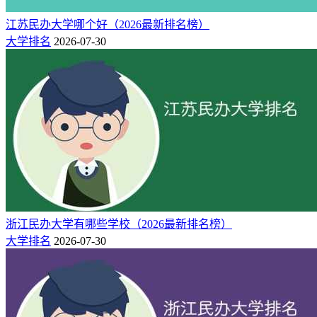
20000
石家庄
江苏民办大学哪个好（2026最新排名榜）
19000-
13
459
478
河北工程技术学院
22000
市
大学排名
2026-07-30
石家庄
14300-
14
459
477
河北外国语学院
25000
市
19000-
15
459
477
沧州交通学院
沧州市
21000
19800-
16
459
477
燕京理工学院
廊坊市
30000
石家庄
16000-
17
459
477
河北传媒学院
29000
市
2.河北民办大专院校排名榜
（附：学费）
浙江民办大学有哪些学校（2026最新排名榜）
名
物理
历史
学费
院校
所在地
大学排名
2026-07-30
次
类
类
（元）
石家庄
12000-
1
321
349
石家庄工商职业学院
15000
市
15800-
2
265
311
北京经济技术职业学院
廊坊市
18800