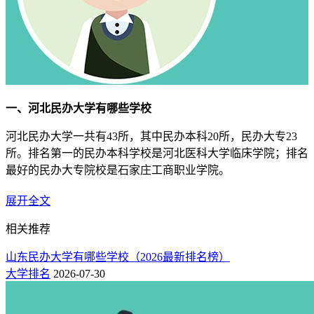
一、河北民办大学有哪些学校
河北民办大学一共有43所，其中民办本科20所，民办大专23
所。排名第一的民办本科学校是河北医科大学临床学院；排名
最好的民办大专院校是石家庄工商职业学院。
1.河北民办本科院校排名榜
（附：学费）
展开全文
名
物理
历史
学费
相关推荐
院校
所在地
次
类
类
（元）
山东民办大学有哪些学校（2026最新排名榜）
石家庄
1
519
512
10000
河北医科大学临床学院
大学排名
2026-07-30
市
河北经贸大学经济管理
石家庄
2
496
508
10000