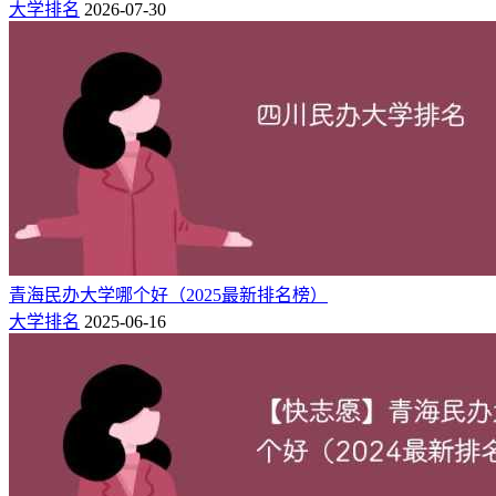
大学排名
2026-07-30
15800-
12
201
214
唐山海运职业学院
唐山市
19800
15800-
13
201
235
曹妃甸职业技术学院
唐山市
20000
12800-
14
201
262
沧州航空职业学院
沧州市
13800
12600-
15
201
299
邯郸应用技术职业学院
邯郸市
13600
石家庄
14000-
16
200
301
石家庄工程职业学院
15800
市
石家庄
10140-
17
200
239
石家庄理工职业学院
17000
市
青海民办大学哪个好（2025最新排名榜）
石家庄
12900-
大学排名
2025-06-16
18
200
282
石家庄财经职业学院
19900
市
12800-
19
200
260
邢台应用技术职业学院
邢台市
16800
石家庄
13800-
20
200
273
石家庄金融职业学院
14800
市
石家庄
18800-
21
200
233
石家庄农林职业学院
25000