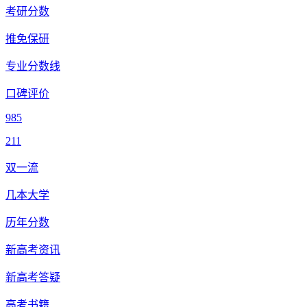
考研分数
推免保研
专业分数线
口碑评价
985
211
双一流
几本大学
历年分数
新高考资讯
新高考答疑
高考书籍