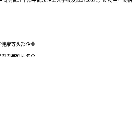
高层管理干部中武汉轻工大学校友就近200人；动物生产类相
养健康等头部企业
里巴巴等科技名企
验题"的联合攻关模式，让科研绑在产品上、就业长在产业上，
科竞赛中每年斩获大批国家级、省部级奖项