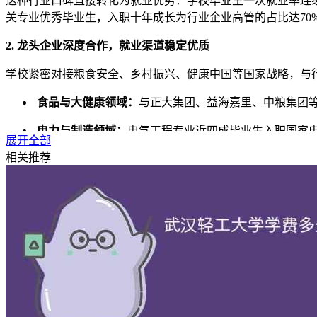
这种行业口碑直接转化为就业优势：学校毕业生一次就业率连续
关专业优秀毕业生，入职十年成长为行业企业高管的占比达70
2. 龙头企业深度合作，就业渠道稳定优质
学校紧密对接粮食安全、乡村振兴、健康中国等国家战略，与
食品与大健康领域：
与正大集团、益海嘉里、中粮集团
电力与制造领域：
电气工程专业近四成毕业生入职国家
展开全部
相关推荐
产教融合新模式：
联合首批24家行业龙头企业打造"轻
2025年科研成果就地转化率居省属高校第一
3. 实战能力培养到位，毕业即能上岗
就业好的核心是学生能力过硬。武汉轻工大学高度重视实践与
建有27个实验教学中心，其中7个为湖北省实验教学示
以"常青科技文化艺术节"、创新创业大赛为依托，本科