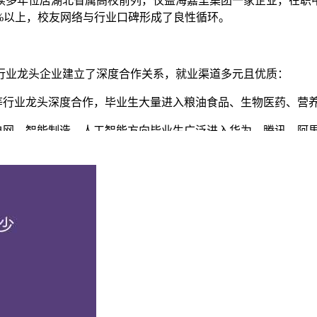
多年位居湖北省属高校前列，仅益海嘉里集团一家企业，在职中
%以上，校友网络与行业口碑形成了良性循环。
行业龙头企业建立了深度合作关系，就业渠道多元且优质：
等行业龙头深度合作，毕业生大量进入粮油食品、生物医药、营
电网，智能制造、人工智能方向毕业生广泛进入华为、腾讯、阿
工优选"品牌集群，构建"企业出题、学校解题、联合破题、市场
创新能力培养：
范中心，拥有首批国家粮食和物资储备教育培训基地
生、研究生在国创大赛、挑战杯、数学建模、电子设计等各类学