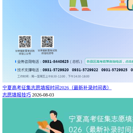
宁夏高考征集志愿填报时间2026（最新补录时间表）
志愿填报技巧
2026-08-03