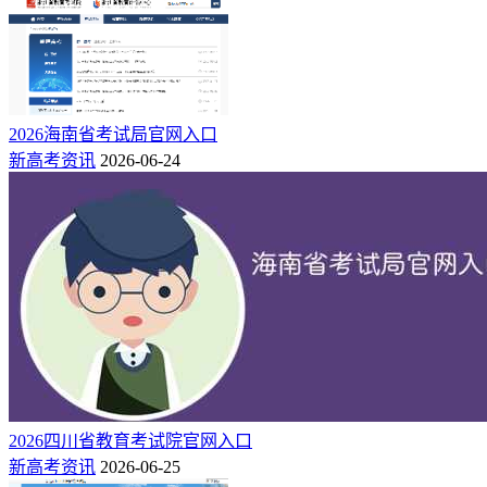
2026海南省考试局官网入口
新高考资讯
2026-06-24
2026四川省教育考试院官网入口
新高考资讯
2026-06-25