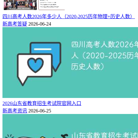
四川高考人数2026年多少人（2020-2025历年物理+历史人数）
新高考答疑
2026-06-24
最新动态：
四川省教育考试院2026年高考成绩查询通道预计将于6月25日
开放！
2026山东省教育招生考试院官网入口
四川省新高考志愿填报辅助系统试用版已经上线，正式版将于
新高考资讯
2026-06-25
6月26日上线！
四川省2026年高考综合改革适应性演练模拟填报志愿公告，详
见四川省教育考试院官网最新发布。