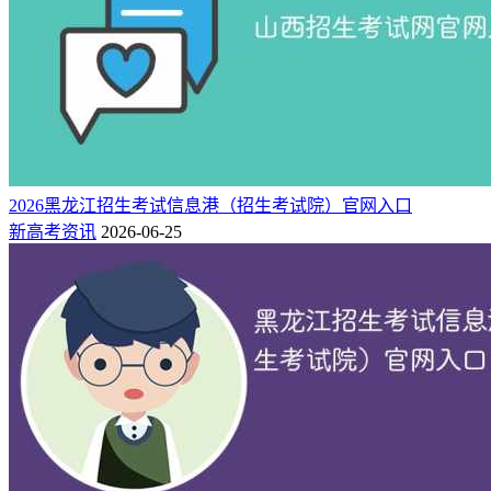
2026黑龙江招生考试信息港（招生考试院）官网入口
新高考资讯
2026-06-25