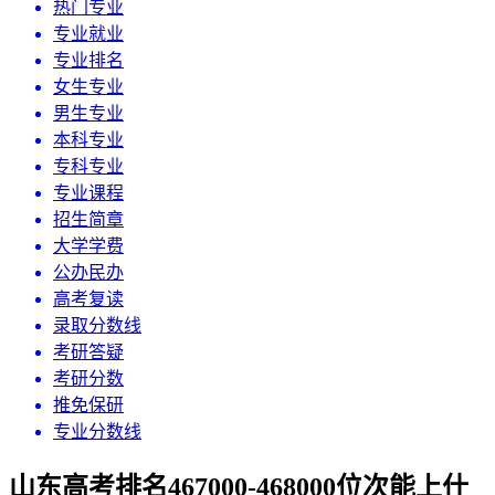
热门专业
专业就业
专业排名
女生专业
男生专业
本科专业
专科专业
专业课程
招生简章
大学学费
公办民办
高考复读
录取分数线
考研答疑
考研分数
推免保研
专业分数线
山东高考排名467000-468000位次能上什