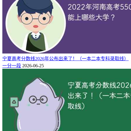
据2025年山东高考一分一段表得知：2025年山东高考位次在
467000-468000名的考生，对应高考分数为378分，超出山东二
段线至少228分。
2025年山东高考467000-468000位次院校录取一览表：
序
类
录取批
最低
最低位
学校名称
号
型
次
分
次
宁夏高考分数线2026年公布出来了！（一本二本专科录取线）
河北化工医药职业技术学
公
1
378
467426
2段
一分一段
2026-06-25
院
办
公
2
378
467867
天津市职业大学
2段
办
重要提示：2026年各大学的实际录取位次可能因招生计划增
减、报考人数变化等因素有所波动，建议考生在高考成绩公布
后，对照自己的位次排名，按照"冲稳保"的策略科学填报志
愿。