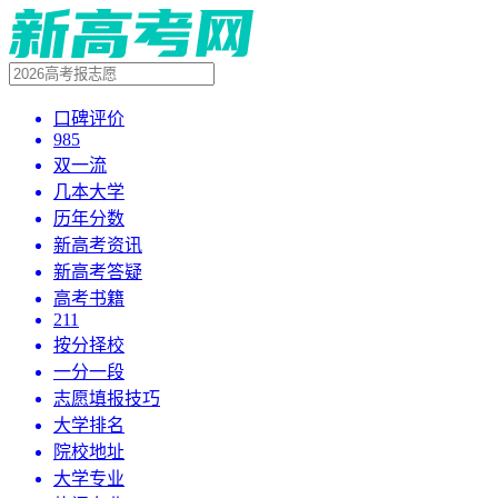
口碑评价
985
双一流
几本大学
历年分数
新高考资讯
新高考答疑
高考书籍
211
按分择校
一分一段
志愿填报技巧
大学排名
院校地址
大学专业