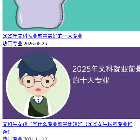
中医学类
中医养生学
医学
五年
中医学类
中医儿科学
医学
五年
中医学类
中医骨伤科学
医学
五年
中西医结合类
中西医临床医学
医学
五年
2025年文科就业前景最好的十大专业
法医学类
法医学
医学
五年
热门专业
2026-06-25
五年（或四
药学类
临床药学
医学
年）
五年（或四
中药学类
藏药学
医学
年）
听力与言语康复
五年（或四
医学技术类
医学
学
年）
五年（或四
生物医学工程类
生物医学工程
工学
年）
五年（或四
环境科学与工程类
环境科学
工学
年）
文科生女孩子学什么专业前景比较好（2025女生报考专业推
五年（或四
荐）
材料类
焊接技术与工程
工学
年）
热门专业
2024-11-12