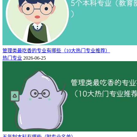
学位授予
门类、专业类
专业名称
修业年限
门类
五年（或四
动物医学类
动物医学
农学
年）
五年（或四
动物医学类
动物药学
农学
年）
管理类最吃香的专业有哪些（10大热门专业推荐）
热门专业
2026-06-25
动物医学类
兽医公共卫生
农学
五年
基础医学类
基础医学
医学
五年
临床医学类
临床医学
医学
五年
临床医学类
麻醉学
医学
五年
临床医学类
医学影像学
医学
五年
临床医学类
眼视光医学
医学
五年
临床医学类
精神医学
医学
五年
临床医学类
放射医学
医学
五年
临床医学类
儿科学
医学
五年
口腔医学类
口腔医学
医学
五年
五年制本科有哪些（附专业名单）