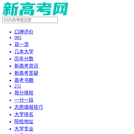
口碑评价
985
双一流
几本大学
历年分数
新高考资讯
新高考答疑
高考书籍
211
按分择校
一分一段
志愿填报技巧
大学排名
院校地址
大学专业