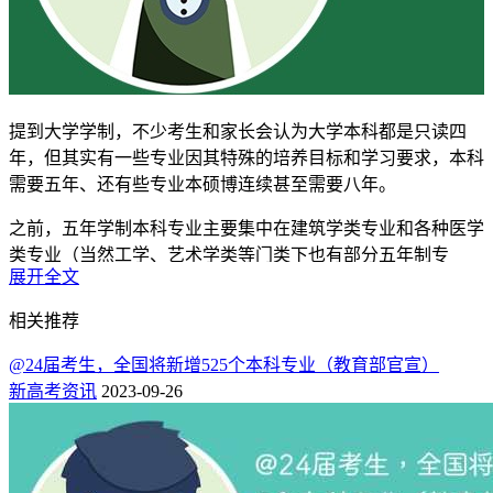
提到大学学制，不少考生和家长会认为大学本科都是只读四
年，但其实有一些专业因其特殊的培养目标和学习要求，本科
需要五年、还有些专业本硕博连续甚至需要八年。
之前，五年学制本科专业主要集中在建筑学类专业和各种医学
类专业（当然工学、艺术学类等门类下也有部分五年制专
展开全文
业）。但近期，多所高校发布了关于2024年度本科专业设置调
整的公示，拟将建筑类本科专业的学制缩短至4年。那么现在
相关推荐
还有哪些本科专业是五年制的？下面就带大家一起看看！
@24届考生，全国将新增525个本科专业（教育部官宣）
五年制本科专业有哪些？（最新名单）
新高考资讯
2023-09-26
虽然部分专业的学制进行了调整，但根据教育部公布的2024年
普通高等学校本科专业目录，仍有一些专业的修业年限明确为
五年（有些表述五年或四年），详见下表：