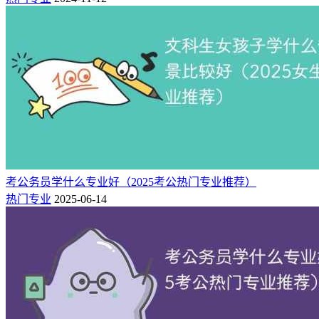
五年（或四
外国语言文学类
英语
文学
年）
五年（或四
管理科学与工程类
管理科学
管理学
年）
五年（或四
音乐与舞蹈学类
音乐学
艺术学
年）
作曲与作曲技术
五年（或四
音乐与舞蹈学类
艺术学
理论
年）
五年（或四
美术学类
雕塑
艺术学
年）
考公务员学什么专业好（2025考公热门专业推荐）
五年（或四
热门专业
2025-06-14
设计学类
艺术与科技
艺术学
年）
五年制专业的优劣势：
优势：这些专业都具备较为广阔的就业前景和发展空间；能够
培养出具备扎实专业知识和技能的人才；能够提供更好的职业
发展机会和学习条件。劣势：学习时间长，成本相对较高；需