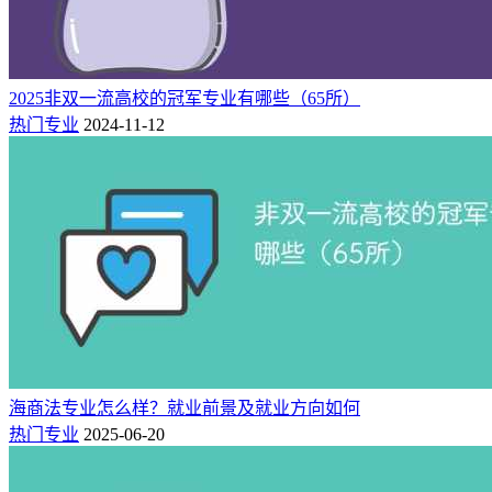
要具备较强的综合素质和责任心；工作压力相对较大等。以医
学类专业为例，毕业后要有好的求职机会，大多数情况下要考
虑读到博士研究生毕业，需要强大的心志和抗压能力。
2025非双一流高校的冠军专业有哪些（65所）
小结：
热门专业
2024-11-12
在现实中，家长们在为孩子选择专业时，除了考虑学制以外，
一定要根据孩子的兴趣和实际情况进行选择。同时也要了解清
楚这些专业的具体要求和发展前景，以便更好地为孩子未来的
职业发展做好规划。
相关推荐：
专科男生适合学什么专业（男生报考专业推荐）
文科女生学什么专业就业前景好（女生报考专业推荐）
海商法专业怎么样？就业前景及就业方向如何
海商法专业大学排名一览表（全国仅4所）
热门专业
2025-06-20
医学类最吃香的三个专业（男生女生都可以学）