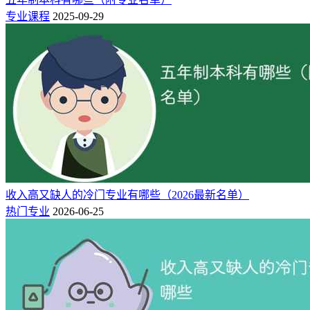
公共卫生与预防医
专业课程
2025-09-29
预防医学
医学
五年
学类
公共卫生与预防医
妇幼保健医学
医学
五年
学类
公共卫生与预防医
卫生监督
医学
五年
学类
中医学类
中医学
医学
五年
中医学类
针灸推拿学
医学
五年
中医学类
藏医学
医学
五年
中医学类
蒙医学
医学
五年
收入高又缺人的冷门专业有哪些（2026最新名单）
中医学类
维医学
医学
五年
热门专业
2026-06-25
中医学类
壮医学
医学
五年
中医学类
哈医学
医学
五年
中医学类
傣医学
医学
五年
中医学类
回医学
医学
五年
中医学类
中医康复学
医学
五年