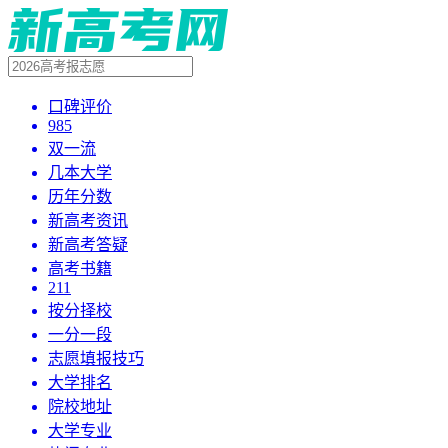
口碑评价
985
双一流
几本大学
历年分数
新高考资讯
新高考答疑
高考书籍
211
按分择校
一分一段
志愿填报技巧
大学排名
院校地址
大学专业