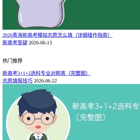
只要将相关条件输入，即可按自己的需求查询到相关数据。
2026青海新高考模拟志愿怎么填（详细操作指南）
另外在图表中，最小排名指最高分的名次；最大排名指最低分
新高考答疑
2026-06-13
的排名，平均排名指的是名次的平均值而不是平均分的排名。
相关推荐：
热门推荐
青海新高考志愿怎么填（详细操作指南）
新高考3+1+2选科专业对照表（完整图）
青海高考志愿填报指南手册电子版（样表模版下载）
志愿填报技巧
2026-06-22
青海新高考模拟志愿怎么填（详细操作指南）
青海高考志愿填报时间和截止时间（附志愿填报指南）
青海高考一分一段表2025完整版（物理+历史）「含2024-
2023」
2025青海高考录取分数线：特招、本科及专科分数线最新公