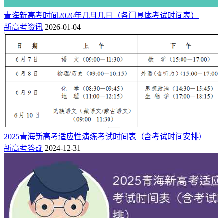
青海新高考时间2026年几月几日（各门具体考试时间表）
“按院校查询”时，可选择科类（文史类、理工类、艺术文、体
新高考资讯
2026-01-04
育文、艺术理、体育理）、录取批次、年度，选择相应院校一
种或多种选项，点击“查询”按钮就可以查询。
例如不选择年度，则显示2022至2024年的所有统计结果。图-3
中所示的就是选择年份2023年、“理工类”、批次选择“本科一
段H段”、院校选择“清华大学”后的显示示例。
2025青海新高考适应性演练考试时间表（含考试时间安排）
新高考答疑
2024-12-31