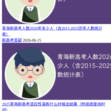
青海新高考人数2026年多少人（含2015-2025历年人数统计
"按位次查询”时，页面显示如图-3-1，考生可根据自己需求，
表）
选择相应选项条件，点击查询。
新高考答疑
2026-06-15
2025青海新高考适应性演练什么时候出结果（附成绩查询时
间）