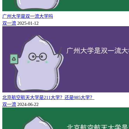
学校是教育部CDIO工程教育改革试点高校、教育部首批“卓越
工程师教育培养计划”试点高校、北京市深化创新创业教育改
革示范高校、高水平运动员招生资格高校，是全国产学研合作
广州大学是双一流大学吗
教育实验基地、北京市级大学生素质教育基地建设单位、北京
双一流
2025-01-12
市“一带一路”国家人才培养基地。现有2个国家级工程实践教
育中心、1个国家级虚拟仿真实验教学中心、1个国家级实验教
学示范中心、1个国家级大学生校外实践教育基地、4个北京市
高等学校实验教学示范中心、8个北京市级校外人才培养基
地、2个北京高等学校示范性校内创新实践基地、2个北京本科
高校产学研深度协同育人平台、1个北京地区高校示范性创业
中心。
相关推荐：
北京石油化工学院是985还是211【什么级别】
北京航空航天大学是211大学？还是985大学？
双一流
2024-06-22
北京石油化工学院属于几本？是一本还是二本
北京石油化工学院排名全国第几名（2022-2024最新）
北京石油化工学院专业排名（王牌优势专业排行榜）