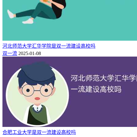
医学院
区
海
北京科技
211,双一流,国重点,保研,研究生
13
34
淀
大学
院,省部共建
区
海
北京交通
211,双一流,国重点,保研,研究生
14
40
淀
河北师范大学汇华学院是双一流建设高校吗
大学
院,省部共建,101计划
区
双一流
2025-01-08
海
北京邮电
211,双一流,国重点,保研,研究生
15
46
淀
大学
院,两电一邮,省部共建,101计划
区
朝
北京化工
211,双一流,国重点,保研,研究生
16
55
阳
大学
院,省部共建,101计划
区
北京邮电
昌
17
59
大学(宏福
平
211,双一流,国重点,保研
校区)
区
朝
合肥工业大学是双一流建设高校吗
对外经济
211,双一流,国重点,保研,研究生
18
59
阳