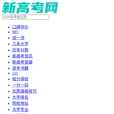
口碑评价
985
双一流
几本大学
历年分数
新高考资讯
新高考答疑
高考书籍
211
按分择校
一分一段
志愿填报技巧
大学排名
院校地址
大学专业