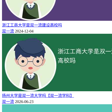
24
79
阳
大学
院校,省部共建
区
海
北京外国
211,双一流,国重点,保研,研究生
25
80
淀
语大学
院,省部共建
浙江工商大学是双一流建设高校吗
区
双一流
2024-12-04
海
中央民族
985,211,双一流,国重点,保研,研
26
80
淀
大学
究生院,部委院校
区
海
中央财经
211,双一流,国重点,保研,研究生
27
93
淀
大学
院,省部共建,101计划
区
海
中国矿业
211,双一流,国重点,保研,研究生
28
102
淀
大学(北京)
院,省部共建
区
海
中国地质
211,双一流,国重点,保研,研究生
扬州大学是双一流大学吗【双一流学科】
29
105
淀
大学(北京)
院,省部共建
双一流
2026-06-23
区
朝