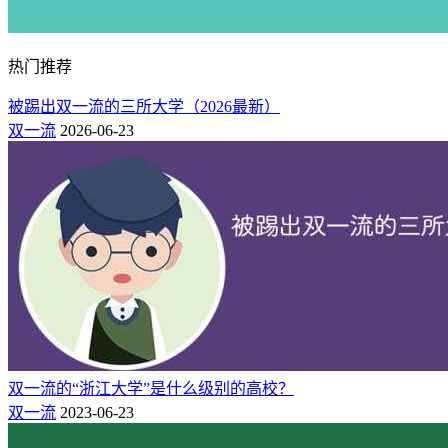
中央美术
双一流,国重点,保研,八大美院,
36
175
阳
学院
省部共建
区
热门推荐
西
中国人民
37
231
城
双一流,国重点,保研
被踢出双一流的三所大学（2026最新）
公安大学
区
双一流
2026-06-23
朝
中国音乐
38
231
阳
双一流,国重点,保研,研究生院
学院
区
北京石油化工学院办学层次
是否是985
否
是否是211
否
是否是双一流
否
主管单位
市政府
-
创建时间
1978年
博士点数量
6
硕士点数量
学校类型
理工类
双一流的“浙江大学”是什么级别的高校？
所在城市
大兴区
办学层次
省属
双一流
2023-06-23
北京石油化工学院是一所以工为主，工、理、管、经、文多学