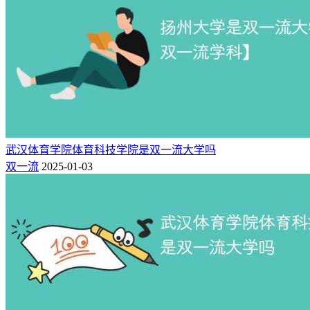
北京中医
211,双一流,国重点,保研,研究生
30
105
阳
药大学
院,省部共建,101计划
区
昌
华北电力
211,双一流,国重点,保研,研究生
31
108
平
大学(北京)
院,省部共建
区
海
北京体育
211,双一流,国重点,保研,研究生
32
111
淀
大学
院
区
武汉体育学院体育科技学院是双一流大学吗
西
33
114
双一流
2025-01-03
外交学院
城
双一流,国重点,保研
区
东
中央戏剧
34
127
城
双一流,国重点,保研,省部共建
学院
区
西
中央音乐
211,双一流,国重点,保研,省部共
35
175
城
学院
建
区
朝