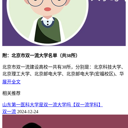
附：北京市双一流大学名单（共38所）
北京市双一流建设高校一共有38所，分别是：北京科技大学、
北京理工大学、北京邮电大学、北京邮电大学(宏福校区)、华
北电力大学(北京)、北京航空航天大学、中国政法大学、中国
展开全文
科学院大学等。
相关推荐
省
所
国内排名
山东第一医科大学是双一流大学吗【双一流学科】
内
学校名称
在
层次
（校友
双一流
2024-12-24
排
地
会）
名