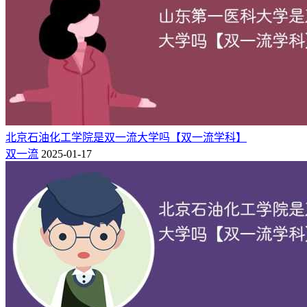
海
985,211,双一流,国重点,保研,研
1
1
北京大学
淀
究生院,C9,五院四系,省部共
区
建,101计划
海
北京大学
985,211,双一流,国重点,保研,研
2
1
淀
医学部
究生院
区
海
985,211,双一流,国重点,保研,研
3
2
清华大学
淀
究生院,C9,省部共建,101计划
北京石油化工学院是双一流大学吗【双一流学科】
区
双一流
2025-01-17
东
清华大学
4
2
城
985,211,双一流,国重点,保研
医学部
区
海
清华大学
5
2
淀
985,211,双一流,国重点,保研
美术学院
区
石
中国科学
景
双一流,国重点,保研,研究生
6
3
院大学
山
院,101计划