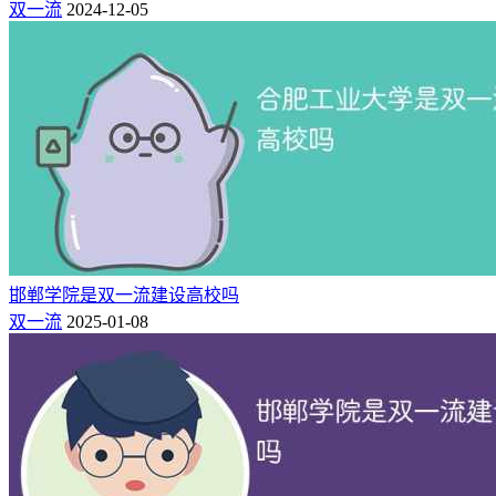
双一流
2024-12-05
贸易大学
院,省部共建,101计划
区
朝
北京工业
211,双一流,省重点,保研,研究生
19
62
阳
大学
院
区
昌
中国石油
211,双一流,国重点,保研,研究生
20
69
平
大学(北京)
院,省部共建
区
海
北京林业
211,双一流,国重点,保研,研究生
21
70
淀
大学
院,省部共建,101计划
区
邯郸学院是双一流建设高校吗
昌
中国政法
211,双一流,国重点,保研,研究生
双一流
2025-01-08
22
71
平
大学
院,五院四系,省部共建
区
海
首都师范
双一流,省重点,保研,研究生院,
23
75
淀
大学
省部共建,101计划
区
朝
中国传媒
211,双一流,保研,研究生院,部委