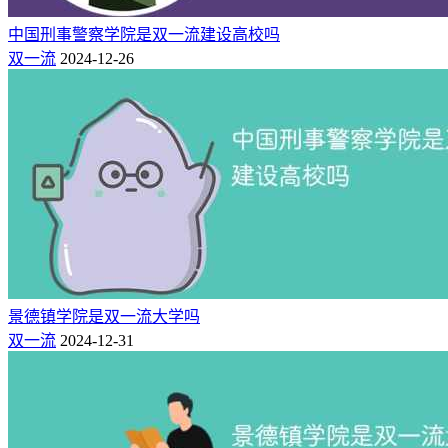
区
海
985,211,双一流,国重点,保研,研
中国刑事警察学院是双一流建设高校吗
中国人民
7
11
淀
究生院,五院四系,省部共建,101
双一流
2024-12-26
大学
区
计划
海
北京师范
985,211,双一流,国重点,保研,研
8
14
淀
大学
究生院,省部共建,101计划
区
海
北京航空
985,211,双一流,国重点,保研,研
9
17
淀
航天大学
究生院,国防七子,101计划
区
海
北京理工
985,211,双一流,国重点,保研,研
10
24
淀
大学
究生院,E9,国防七子,101计划
区
景德镇学院是双一流大学吗
海
双一流
2024-12-31
中国农业
985,211,双一流,国重点,保研,研
11
28
淀
大学
究生院,省部共建,101计划
区
东
北京协和
12
32
城
双一流,国重点,保研,研究生院