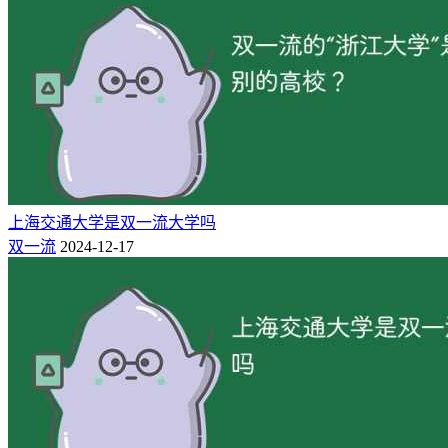
科相互渗透，具有鲜明工程实践特色的高水平应用型大学。学
校创建于1978年，2000年由中国石油化工集团公司划转北京市
管理。学校是硕士学位授予单位和北京市博士学位授予立项建
设单位。
坚持质量为要，全方位开放办学赋能高质量发展。立足北京、
扎根大兴、深耕亦庄，不断深化校地校企合作。与中国石油化
工集团燕山石化公司、大兴生物医药产业基地、中关村软件园
等200余家企事业单位共建人才培养基地，构建政产学研用深
度融合育人机制。积极拓宽学生国际化视野、提升跨文化能
上海交通大学是双一流大学吗
力，与10多个国家30多所高校或科研机构建立长期稳定的合作
双一流
2024-12-17
关系。与法国巴黎电子与计算机信息工程师学院（EFREI-
PARIS）合作开办“中法工程师实验班”，与德国艾森经济管理
应用技术大学（FOM）合作联合培养硕士项目，开设国际会
计师（ACCA）实验班。设立在校生出国留学奖学金，每年资
助一定比例学生到欧美等高校访学研修。面向“一带一路”国家
招收语言生、本科生、研究生和博士后等不同层次的来华留学
生。