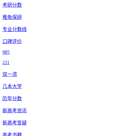
考研分数
推免保研
专业分数线
口碑评价
985
211
双一流
几本大学
历年分数
新高考资讯
新高考答疑
高考书籍