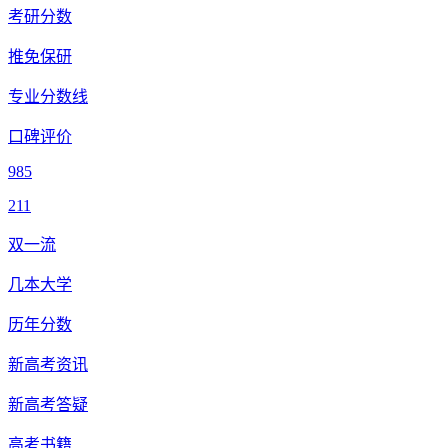
考研分数
推免保研
专业分数线
口碑评价
985
211
双一流
几本大学
历年分数
新高考资讯
新高考答疑
高考书籍