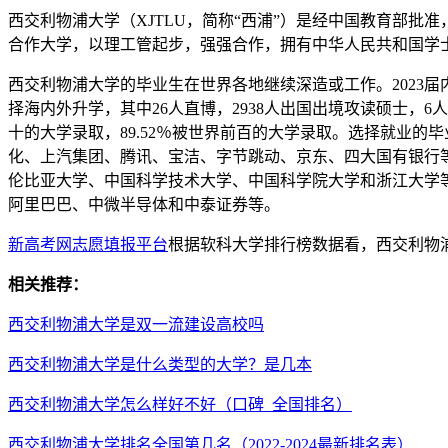
西交利物浦大学（XJTLU，简称“西浦”）是经中国教育部
合作大学，以理工管起步，强强合作，拥有中华人民共和国学
西交利物浦大学的毕业生在世界各地继续深造或工作。2023届内地（
择海内外升学，其中26人直博，2938人出国出境攻读硕士，6人
十的大学录取，89.52％被世界前百的大学录取。选择就业
化、上汽集团、腾讯、宝洁、字节跳动、京东、四大国有银行等。
伦比亚大学、中国科学技术大学、中国科学院大学和浙江大学
阿里巴巴、中微半导体和中泰证券等。
新高考网志愿填报平台
根据软科大学排行榜数据看，西交利物浦大学
相关推荐：
西交利物浦大学是双一流建设高校吗
西交利物浦大学是什么类型的大学？是几本
西交利物浦大学怎么样好不好（口碑_全国排名）
西交利物浦大学排名全国第几名（2022-2024最新排名表）