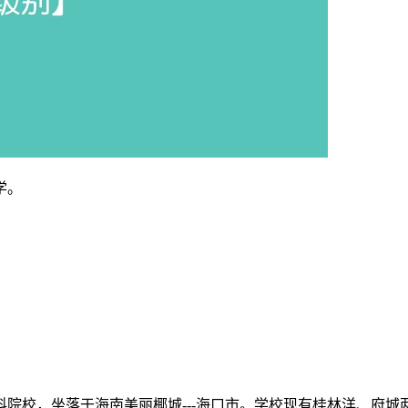
学。
院校，坐落于海南美丽椰城---海口市。学校现有桂林洋、府城两