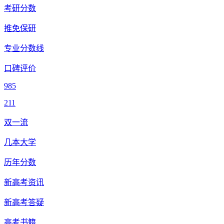
考研分数
推免保研
专业分数线
口碑评价
985
211
双一流
几本大学
历年分数
新高考资讯
新高考答疑
高考书籍