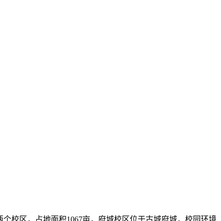
个校区，占地面积1067亩，府城校区位于古城府城，校园环境