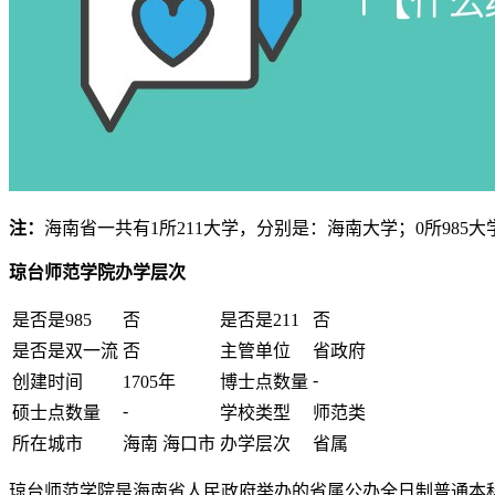
注：
海南省一共有1所211大学，分别是：海南大学；0所985大
琼台师范学院办学层次
是否是985
否
是否是211
否
是否是双一流
否
主管单位
省政府
-
创建时间
1705年
博士点数量
-
硕士点数量
学校类型
师范类
所在城市
海南 海口市
办学层次
省属
琼台师范学院是海南省人民政府举办的省属公办全日制普通本科