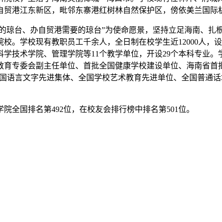
自贸港江东新区，毗邻东寨港红树林自然保护区，傍依美兰国际
意的琼台、办自贸港需要的琼台”为使命愿景，坚持立足海南、扎
校。学校现有教职员工千余人，全日制在校学生近12000人，
学技术学院、管理学院等11个教学单位，开设29个本科专业。
教育专委会副主任单位、首批全国健康学校建设单位、海南省首批
全国语言文字先进集体、全国学校艺术教育先进单位、全国普通话培
院全国排名第492位，在校友会排行榜中排名第501位。