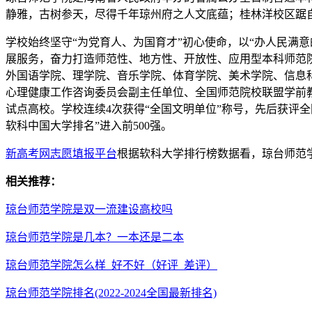
静雅，古树参天，尽得千年琼州府之人文底蕴；桂林洋校区踞
学校始终坚守“为党育人、为国育才”初心使命，以“办人民满
展服务，奋力打造师范性、地方性、开放性、应用型本科师范院
外国语学院、理学院、音乐学院、体育学院、美术学院、信息科
心理健康工作咨询委员会副主任单位、全国师范院校联盟学前
试点高校。学校连续4次获得“全国文明单位”称号，先后获评
软科中国大学排名”进入前500强。
新高考网志愿填报平台
根据软科大学排行榜数据看，琼台师范学
相关推荐：
琼台师范学院是双一流建设高校吗
琼台师范学院是几本？一本还是二本
琼台师范学院怎么样_好不好（好评_差评）
琼台师范学院排名(2022-2024全国最新排名)