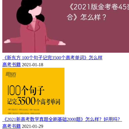
下面是网友们对《2021新课标版 五年高考三年模拟53B版》这
本书的评价。
网友一：
这套高考总复习资料真的是买的太及时了。知识点全面，培养
《新东方 100个句子记完3500个高考单词》怎么样
考试的科学思维模式，增加高考的决胜率。
高考书籍
2021-01-18
网友二：
b版主要是以习题为主，高考题都是优中选优，比a难，要考一
本以上的童鞋买这版！
希望童鞋们选择适合自己的资料和版本学习，不要频繁的换资
料，资料参考书一本就足够了，高考没有押题，不要被虚假广
告所欺骗。
《2021新高考数学真题全刷基础2000题》怎么样？好用吗？
高考书籍
2021-01-29