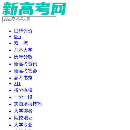
口碑评价
985
双一流
几本大学
历年分数
新高考资讯
新高考答疑
高考书籍
211
按分择校
一分一段
志愿填报技巧
大学排名
院校地址
大学专业