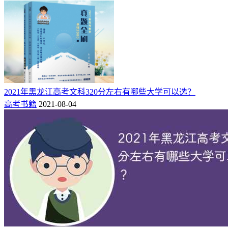
如果你掌握好各个学科的学习方法和解题技巧，平时多做习题
模拟，跟上老师的节奏，那么高考卷你自然就能应付自如。
网友三：
毕业几年了，课标卷省份，本科在PKU，觉得五三高考B版是
世界上最好的高考练习册。我高中三年从高一到高三除了真题
的套题只用过这么一种练习册 比较好的用法是高一开始同步
刷对应章节，偶尔有超前的知识点顺手学会就好了，毕竟内附
2021年黑龙江高考文科320分左右有哪些大学可以选？
清单蛮详细的，更好的用法是快点把它刷完，就当自学一遍高
高考书籍
2021-08-04
中知识，越快越好！
...
希望以上网友们的评价，能够帮助到你！努力就会有回报！
最后祝大家能够考试心仪的大学！