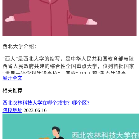
西北大学介绍：
“西大”是
西北大学的缩写
，是中华人民共和国教育部与陕
西省人民政府共建的综合性全国重点大学，位列首批国家
“世界一流学科建设高校”、国家“211工程”重点建设高
展开全文
校，入选中西部高校基础能力建设工程、高等学校学科创
新引智计划、国家建设高水平大学公派研究生项目、国家
相关推荐
创新人才培养示范基地、中国政府奖学金来华留学生接收
西北农林科技大学在哪个城市？哪个区？
院校、全国首批深化创新创业教育改革示范高校，中日人
院校地址
2023-06-16
文交流大学联盟、新丝绸之路大学联盟、长安联盟创始成
员，全国首批博士、硕士、学士学位授予单位，是中国西
北地区历史最为悠久的高等学府。