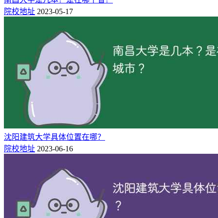
从1902年开始，西北大学就是陕西大学堂和京师大学堂速成科
院校地址
2023-05-17
仕学馆。一九一二年被称为西北大学。一九二三年改为国立西
北大学。一九三七年西迁至陕西的北平大学、北平师范大学、
北洋工学院、北平研究院等组成西安临时大学，一九三八年改
为西北联合大学，一九三九年改为西北联合大学。新中国成立
后，是教育部直属的综合性大学。一九五○年复名西北大学。
一九五八年改为陕西省主管。一九七八年被确定为全国重点大
学。目前是第一批国家世界一流学科建设大学，国家211工程
建设大学，教育部与陕西省共建大学。
沈阳建筑大学具体位置在哪？
院校地址
2023-06-16