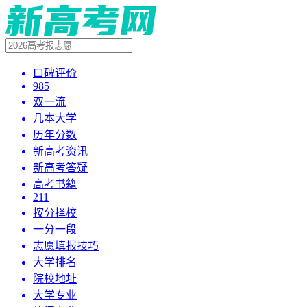
口碑评价
985
双一流
几本大学
历年分数
新高考资讯
新高考答疑
高考书籍
211
按分择校
一分一段
志愿填报技巧
大学排名
院校地址
大学专业