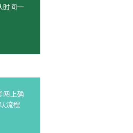
国家发展和改革委、中国五矿集团、中国移动等，涵盖金融、政
/月，薪酬期望与实际水平匹配度高，发展潜力可观。
对外经济贸易大学：外贸与金融的“双优院校”
生集中在这三大领域，其中银行类金融机构招聘需求最大。
央银行、商业银行、政策性银行等，就业平台优质。
清华大学：顶尖资源汇聚的“就业天花板”