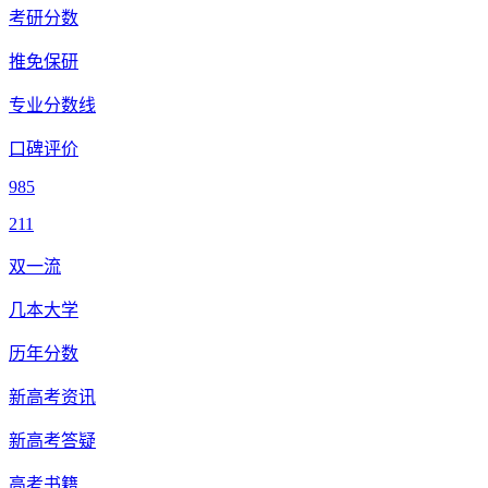
考研分数
推免保研
专业分数线
口碑评价
985
211
双一流
几本大学
历年分数
新高考资讯
新高考答疑
高考书籍