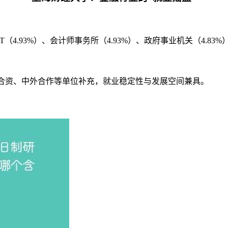
T（4.93%）、会计师事务所（4.93%）、政府事业机关（4.83
，外商合资、中外合作等单位补充，就业稳定性与发展空间兼具。
生5845元，学历越高薪酬优势越明显，在财经类院校中处于前列。
北京交通大学：国企就业的“优选院校”
7.85%）、教育行业（7.42%）为主要流向，行业特色鲜明。
%）、教育单位（6.94%）、三资企业（3.55%）等为辅，稳定性