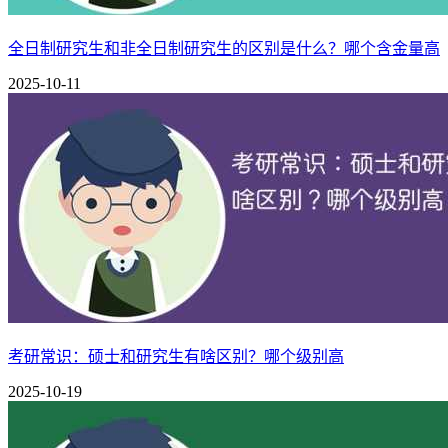
3、薪酬水平
全日制研究生和非全日制研究生的区别是什么？哪个含金量高
研究生年薪抽样显示，10万/年占比43%，7万-10万/年占23
2025-10-11
1、就业行业分布
毕业生主要集中在电子信息、钢铁冶金、机械制造、能源化工
2、就业单位性质
国有企业占比47.54%，机关事业单位占21.43%，私有企业占1
考研常识：硕士和研究生有啥区别？哪个级别高
1、就业行业分布
2025-10-19
金融业是核心流向，其中银行业占签约人数的33.62%，位