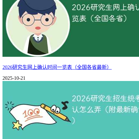
2、核心就业单位
包括中国工商银行、中国建设银行、中信建投证券、财政部、
3、薪酬水平
研究生平均实际起薪5953.5元/月，平均期望起薪6598.4元
2026研究生网上确认时间一览表（全国各省最新）
1、就业行业分布
2025-10-21
金融、外贸、会计审计类行业是就业主渠道，超过50%的毕业
2、就业单位性质
国有企业是主要去向，约三分之一的毕业生入职国企，包括中
1、就业行业分布