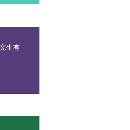
%，15万以上/年占8%，整体薪酬处于中上游水平，且福利保障完善。
北京科技大学：多行业适配的“就业强校”
、金融保险等多个领域，行业适配性广，就业选择灵活。
5.32%，三资企业占3.25%，兼顾稳定性与市场化发展机会。
中央财经大学：银行业的“人才输送站”
居第一；保险、证券等其他金融领域分布均匀，行业认可度极高。