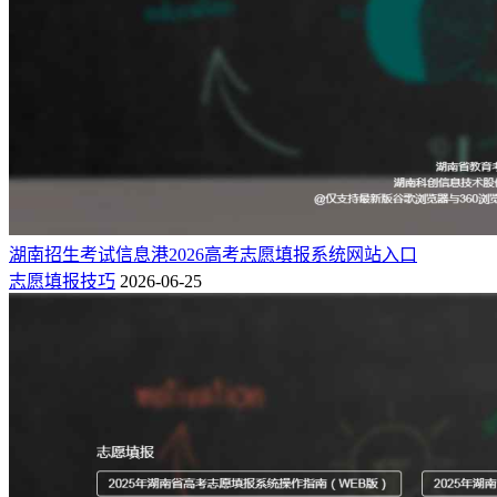
5、数据查询与资料下载：一分段统计表、往年录取数据、考
试大纲、合格线等
重要提示：
权威性：湖南招生考试信息港是湖南省各类教育招生考
试信息发布的唯一官方网站，所有高考成绩、录取动态
等核心数据均通过此平台或上述关联官方渠道发布
免费服务：网站向考生提供免费的成绩查询和录取信息
湖南招生考试信息港2026高考志愿填报系统网站入口
查询服务，不收取任何费用
志愿填报技巧
2026-06-25
防诈骗提醒：考生应通过上述官方渠道查询信息，警惕
仿冒网站和收费链接，避免个人信息泄露