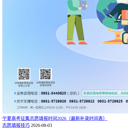
宁夏高考征集志愿填报时间2026（最新补录时间表）
志愿填报技巧
2026-08-03