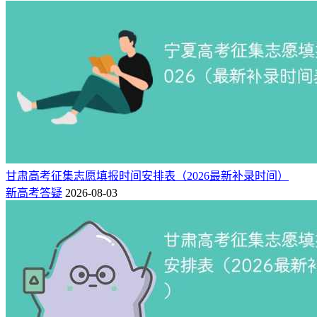
甘肃高考征集志愿填报时间安排表（2026最新补录时间）
新高考答疑
2026-08-03