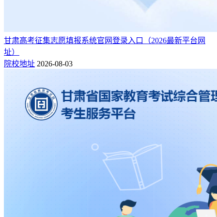
甘肃高考征集志愿填报系统官网登录入口（2026最新平台网
址）
院校地址
2026-08-03