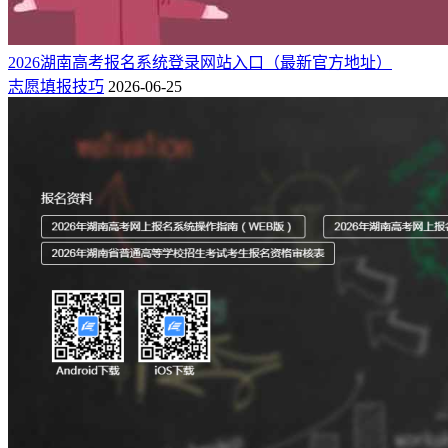
2026湖南高考报名系统登录网站入口（最新官方地址）
志愿填报技巧
2026-06-25