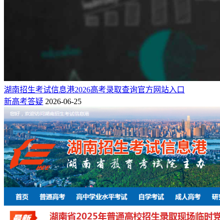
湖南招生考试信息港2026高考录取查询官方网站入口
新高考答疑
2026-06-25