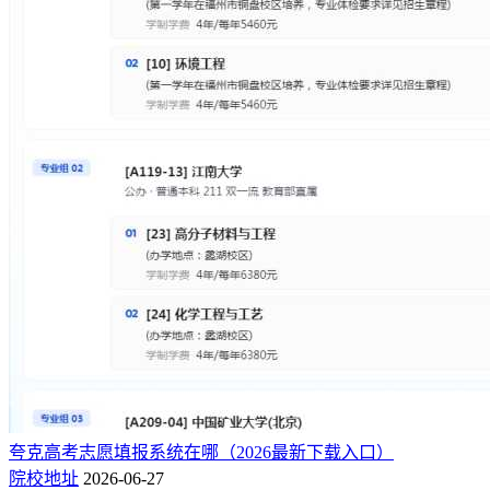
夸克高考志愿填报系统在哪（2026最新下载入口）
院校地址
2026-06-27