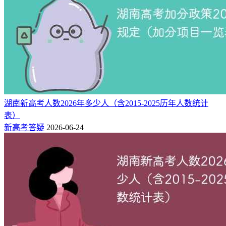
湖南新高考人数2026年多少人（含2015-2025历年人数统计
表）
新高考答疑
2026-06-24