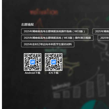
地址：湖南省长沙市岳麓区潇湘中路271号
电话：0731-88090456
三、湖南招生考试信息巷网站简介
湖南招生考试信息港承担省教育考试院组织的各类教育招生考
试信息发布服务，是唯一官方指定网站，主要功能包括：
1、招考动态发布：高考、成考、自考、研考、社会考试等各
类考试的报名通知、考试安排、政策调整等最新资讯
2、成绩查询服务：免费提供高考成绩、学业水平考试成绩、
艺术统考成绩、自考成绩、考研成绩等查询入口
3、录取动态查询：高考录取投档动态信息、录取结果查询
（含征集志愿计划公布）
4、政策与公示：招生政策、招生章程、加分公示、合格名单
公示、违规处理通告等