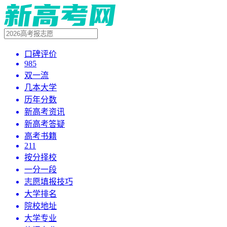
口碑评价
985
双一流
几本大学
历年分数
新高考资讯
新高考答疑
高考书籍
211
按分择校
一分一段
志愿填报技巧
大学排名
院校地址
大学专业