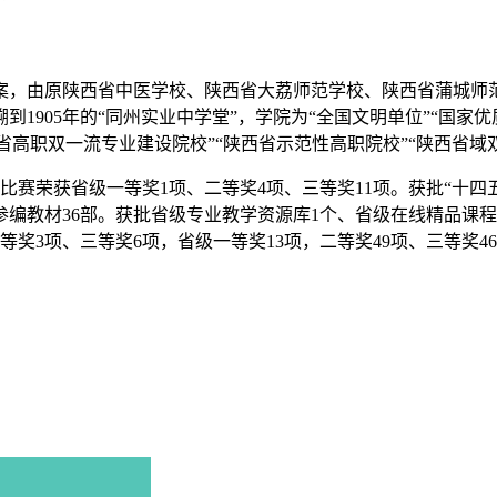
备案，由原陕西省中医学校、陕西省大荔师范学校、陕西省蒲城
1905年的“同州实业中学堂”，学院为“全国文明单位”“国家优
陕西省高职双一流专业建设院校”“陕西省示范性高职院校”“陕西
赛荣获省级一等奖1项、二等奖4项、三等奖11项。获批“十四五
参编教材36部。获批省级专业教学资源库1个、省级在线精品课程
奖3项、三等奖6项，省级一等奖13项，二等奖49项、三等奖46