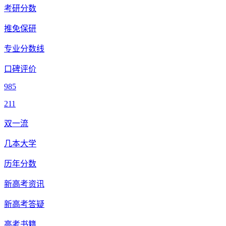
考研分数
推免保研
专业分数线
口碑评价
985
211
双一流
几本大学
历年分数
新高考资讯
新高考答疑
高考书籍