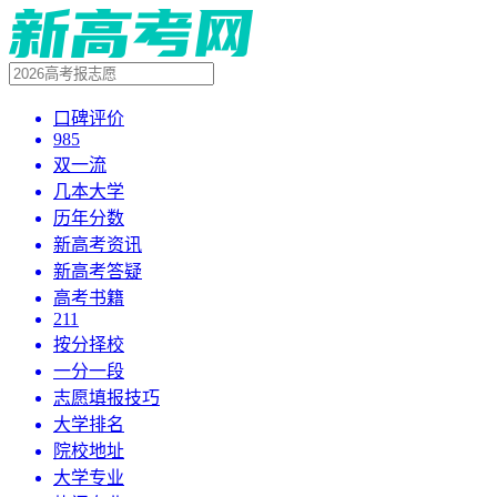
口碑评价
985
双一流
几本大学
历年分数
新高考资讯
新高考答疑
高考书籍
211
按分择校
一分一段
志愿填报技巧
大学排名
院校地址
大学专业