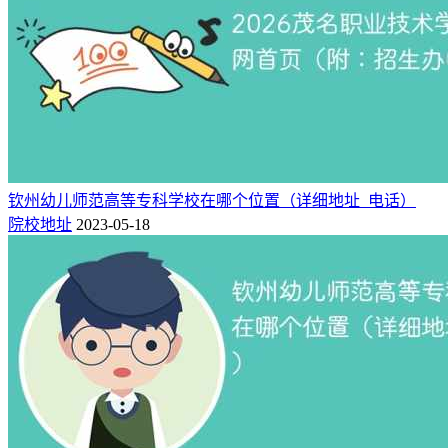
学、英语教育、商务英语、舞蹈学、音乐学、法学、思想政治
教育、书法学、体育教育、汉语言文学等。
省级(直辖市)级特色专业：1个：汉语言文学。
山西电子科技学院简介
山西电子科技学院是由山西师范大学现代文理学院转设而成的
一所省属公办理工类普通本科高校。2023年11月21日经教育部
钦州幼儿师范高等专科学校在哪个位置（详细地址_电话）
同意、2023年12月15日山西省人民政府批准设立。
院校地址
2023-05-18
山西省委、省政府高度重视学校发展，出台《关于支持山西电
子科技学院高质量发展的意见》，为学校的发展注入了强劲动
力。山西电子科技学院将坚持社会主义办学方向，落实立德树
人根本任务，将学校建设成为特色鲜明的高水平应用型本科高
校，为山西省高质量转型发展贡献力量。
相关推荐：
山西电子科技学院最好的专业排名（王牌优势专业）