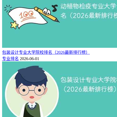
齐鲁师范学院
包装设计
6
郑州工程技术学院
包装设计
7
山西工程技术学院
包装设计
8
山东工艺美术学院
包装设计
9
湖南工业大学科技学院
包装设计
10
吉林动画学院
包装设计
11
南通理工学院
包装设计
12
河北美术学院
包装设计
包装设计专业大学院校排名（2026最新排行榜）
专业排名
2026-06-01
共12所，全部专业大学排名名单见：新高考网志愿填报助手
包装设计专业简介
包装设计（Packaging Design）是一门普通高等学校本科专
业，属设计学类专业，基本修业年限为四年，授予艺术学学士
学位。 该专业培养能适应社会主义现代化建设和地方经济发
展需要，德、智、体、美、劳全面发展，掌握艺术设计与包装
设计等相关基础理论和基本知识，熟练运用创新思维，具备较
强的包装设计能力，具有良好的道德修养与综合素质，能在包