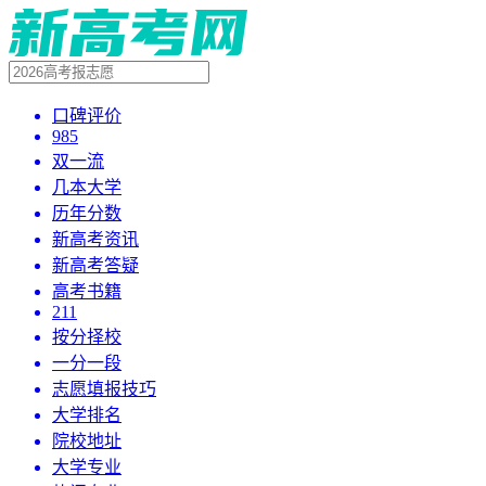
口碑评价
985
双一流
几本大学
历年分数
新高考资讯
新高考答疑
高考书籍
211
按分择校
一分一段
志愿填报技巧
大学排名
院校地址
大学专业