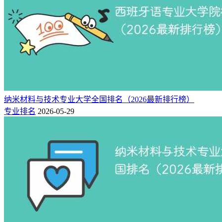
东北师范大学
生物学
7
B+
东北师范大学
中国语言文学
8
B+
东北师范大学
外国语言文学
9
B+
东北师范大学
数学
10
B+
东北师范大学
物理学
11
B+
东北师范大学
化学
12
B+
东北师范大学
地理学
13
B+
东北师范大学
音乐与舞蹈学
纳米材料与技术专业大学全国排名（2026最新排行榜）
14
B+
东北师范大学
美术学
专业排名
2026-05-29
15
B
东北师范大学
政治学
16
B
东北师范大学
体育学
17
B
东北师范大学
中国史
18
B-
东北师范大学
理论经济学
19
B-
东北师范大学
应用经济学
20
B-
东北师范大学
心理学
21
B-
东北师范大学
戏剧与影视学