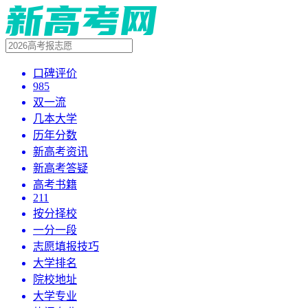
口碑评价
985
双一流
几本大学
历年分数
新高考资讯
新高考答疑
高考书籍
211
按分择校
一分一段
志愿填报技巧
大学排名
院校地址
大学专业