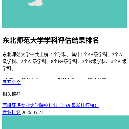
东北师范大学学科评估结果排名
东北师范大学一共上榜21个学科，其中1个A+级学科、3个A
级学科、2个A-级学科、8个B+级学科、3个B级学科、4个B-级
学科。
序号
院校名称
学科名称
评估结果
展开全文
1
A+
东北师范大学
马克思主义理论
相关推荐
2
A
东北师范大学
教育学
3
A
东北师范大学
生态学
西班牙语专业大学院校排名（2026最新排行榜）
4
A
专业排名
2026-05-27
东北师范大学
统计学
5
A-
东北师范大学
世界史
6
A-