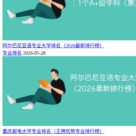
主义理论、世界史、数学、化学、统计学、材料科学与工程6
个学科入选世界一流学科建设行列，入选数量位列全国第19
位、211院校之首。在教育部学位中心第四轮学科评估中，A
类学科6个(其中马克思主义理论获评A+)，B类学科15个。34
个学科入选吉林省特色高水平学科。学校现有药物基因和蛋白
筛选1个国家工程实验室和14个部级重点研究基地，世界文明
阿尔巴尼亚语专业大学排名（2026最新排行榜）
史研究中心、农村教育研究所2个教育部人文社会科学重点研
专业排名
2026-05-28
究基地。近年来，获得国家自然科学二等奖四项，其中材料科
学研究领域的两项、统计学研究领域的一项、化学研究领域的
一项成果获此殊荣；获得第七、八届高等学校科学研究优秀成
果奖（人文社会科学）一等奖四项，其中历史学研究领域的三
项、马克思主义理论研究领域的一项成果获此殊荣。
承典塑新，力行致远。新时代，新使命，新征程。东北师
大将以学校第十五次党代会的胜利召开为契机，践行“尊重的
教育、创造的教育”理念，坚持立德树人，深化内涵发展，提
升教育质量，努力推进世界一流师范大学建设进程。
重庆邮电大学专业排名（王牌优势专业排行榜）