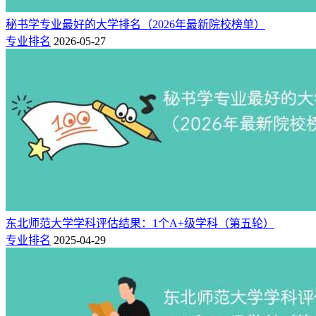
数据来源于新高考网：https://www.hfplg.com/zhiyuan/
秘书学专业最好的大学排名（2026年最新院校榜单）
其中马克思主义理论被评为东北师范大学综合实力最强的专业
专业排名
2026-05-27
学科，为A+级学科，排名该校第一。（
东北师范大学专业设
置有哪些（专业目录一览表）
）
东北师范大学简介：
巍巍东师，根溯延安。1945年10月25日，毛泽东主席接见延安
大学校院主要领导干部，指示学校向东北迁移，创办“新型的
东北大学”。1946年2月东北大学在本溪建校，是中国共产党在
东北地区创建的第一所综合性大学。1949年7月定址于长春。
1950年4月更名为东北师范大学。1996年9月成为首批国家“211
工程”重点建设大学。2004年6月经教育部批准设立研究生院。
东北师范大学学科评估结果：1个A+级学科（第五轮）
2007年，入选国家教师教育“985工程”优势学科创新平台建设
专业排名
2025-04-29
高校。2017年9月，入选国家“双一流”建设高校。
科研强校，成果丰硕。学校以科学研究为强校之本。近年
来，学校学科建设工作取得历史性突破，2017年9月公布的国
家“世界一流大学和一流学科建设高校及建设学科”中，马克思