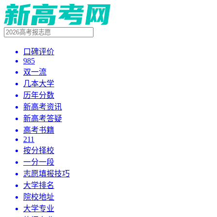
口碑评价
985
双一流
几本大学
历年分数
新高考资讯
新高考答疑
高考书籍
211
按分择校
一分一段
志愿填报技巧
大学排名
院校地址
大学专业