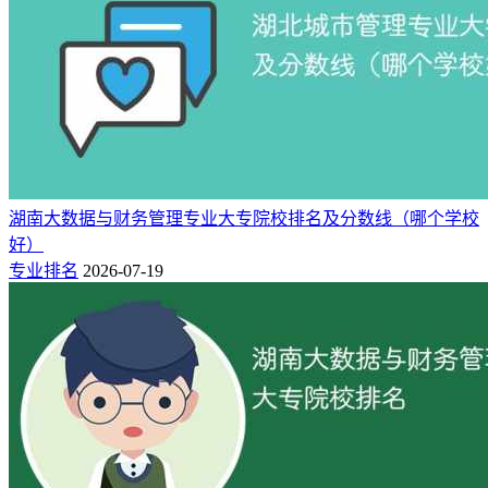
共有2所，排名前二的大学（含录取分数线）名单：武汉船舶
职业技术学院（404分）、渤海船舶职业学院（380分）。
排
分数
学校名称
招生专业
批次
名
线
武汉船舶职业技术学
船舶工程技
高职(专科)
1
404
院
术
批
船舶工程技
高职(专科)
2
380
渤海船舶职业学院
术
批
湖南大数据与财务管理专业大专院校排名及分数线（哪个学校
好）
专业排名
2026-07-19