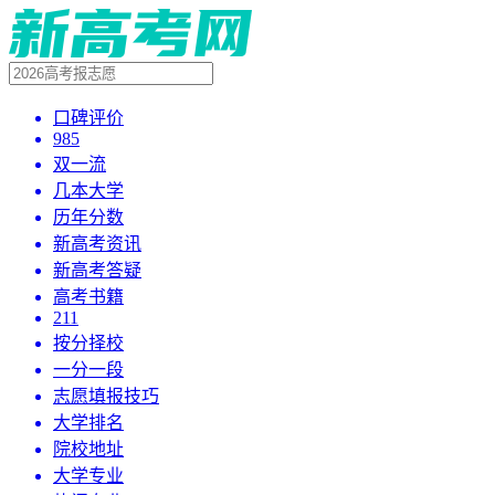
口碑评价
985
双一流
几本大学
历年分数
新高考资讯
新高考答疑
高考书籍
211
按分择校
一分一段
志愿填报技巧
大学排名
院校地址
大学专业