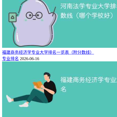
览表（省内榜）
陕西本省开设航空发动机制造技术专业（物理类）的专科批院
校一共有2所，排名前二的大学（含录取分数线）名单：西安
航空职业技术学院（415分）、陕西航空职业技术学院（366
分）。
排
分数
学校名称
招生专业
批次
名
线
福建商务经济学专业大学排名一览表（附分数线）
西安航空职业技术
航空发动机制造
高职(专科)
专业排名
2026-06-16
1
415
学院
技术
批
陕西航空职业技术
航空发动机制造
高职(专科)
2
366
学院
技术
批
2、陕西航空发动机制造技术专业专科批院校排名一
览表（省外榜）
在陕西招生航空发动机制造技术专业（物理类）的省外专科批
院校一共有2所，排名前二的大学（含录取分数线）名单：长