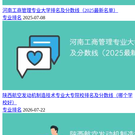
沙航空职业技术学院（437分）、张家界航空工业职业技术学
河南工商管理专业大学排名及分数线（2025最新名单）
院（402分）。
专业排名
2025-07-08
排
分数
学校名称
招生专业
批次
名
线
航空发动机制造
高职(专
1
437
长沙航空职业技术学院
技术
科)批
张家界航空工业职业技
航空发动机制造
高职(专
2
402
术学院
技术
科)批
陕西航空发动机制造技术专业大专院校排名及分数线（哪个学
校好）
专业排名
2026-07-22