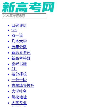
口碑评价
985
双一流
几本大学
历年分数
新高考资讯
新高考答疑
高考书籍
211
按分择校
一分一段
志愿填报技巧
大学排名
院校地址
大学专业