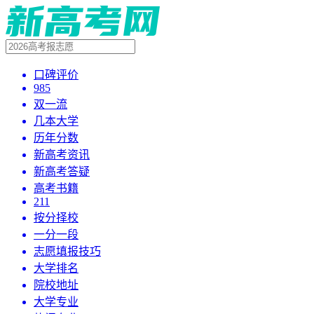
口碑评价
985
双一流
几本大学
历年分数
新高考资讯
新高考答疑
高考书籍
211
按分择校
一分一段
志愿填报技巧
大学排名
院校地址
大学专业