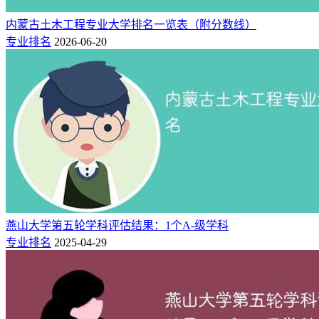
分）、深圳技术大学（598分）、海南大学（595分）、东北林
内蒙古土木工程专业大学排名一览表（附分数线）
业大学（591分）。
专业排名
2026-06-20
排名
学校名称
招生专业
批次
分数线
1
640
吉林大学
车辆工程
本科
2
628
吉林大学
车辆工程
本科
3
628
南京航空航天大学
车辆工程
本科
4
617
西南交通大学
车辆工程
本科
5
614
合肥工业大学
车辆工程
本科
6
611
长安大学
车辆工程
本科
7
604
太原理工大学
车辆工程
本科
8
604
武汉理工大学(中外合作)
车辆工程
本科
燕山大学第五轮学科评估结果：1个A-级学科
9
598
专业排名
2025-04-29
深圳技术大学
车辆工程
本科
10
595
海南大学
车辆工程
本科
...
69
482
厦门大学嘉庚学院
车辆工程
本科
70
478