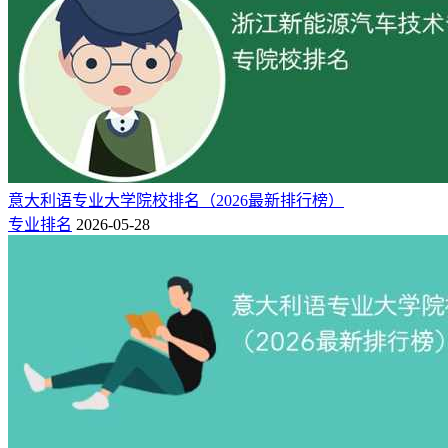
所，排名前三的大学（含录取分数线）名单：重庆理工大学
（558分）、重庆交通大学（552分）、重庆三峡学院（504
分）。
排名
学校名称
招生专业
批次
分数线
1
568
重庆理工大学(地方专项)
车辆工程
本科
2
561
重庆交通大学(地方专项)
车辆工程
本科
3
558
重庆理工大学
车辆工程
本科
意大利语专业大学院校排名（2026最新排行榜）
4
552
重庆交通大学
车辆工程
本科
专业排名
2026-05-28
5
504
重庆三峡学院
车辆工程
本科
6
465
重庆人文科技学院
车辆工程
本科
2、重庆车辆工程专业大学排名一览表（省外榜）
在重庆招生车辆工程专业（物理类）的省外本科批院校一共有
78所，排名前十的大学（含录取分数线）名单：吉林大学
（628分）、南京航空航天大学（628分）、西南交通大学
（617分）、合肥工业大学（614分）、长安大学（611分）、
太原理工大学（604分）、武汉理工大学(中外合作)（604