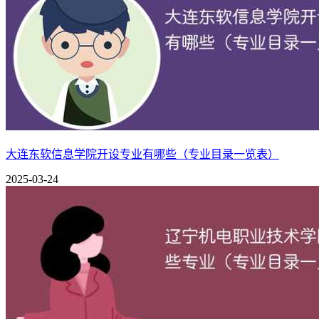
环境设计
文学与艺术系(马克思主义教研部)
汉语言文学
行政管理
基础教学部
中国矿业大学徐海学院简介：
中国矿业大学徐海学院是中国矿业大学以新机制举办的独立学院
大连东软信息学院开设专业有哪些（专业目录一览表）
心城市、历史文化名城、享有“一城青山半城湖”美誉的江苏
2025-03-24
邻，位于城市繁华地带，购物、餐饮、休闲等生活服务设施配套
个。其中，计算机实验室20个、英语语音室4个、信电实验室2
个。有藏书2000多万册（件）的图书馆，以及配套齐全的文化
在“双良杯”第三届江苏省大学生节能减排社会实践与科技竞赛
猜你喜欢：
中国矿业大学徐海学院是几本？一本还是二本