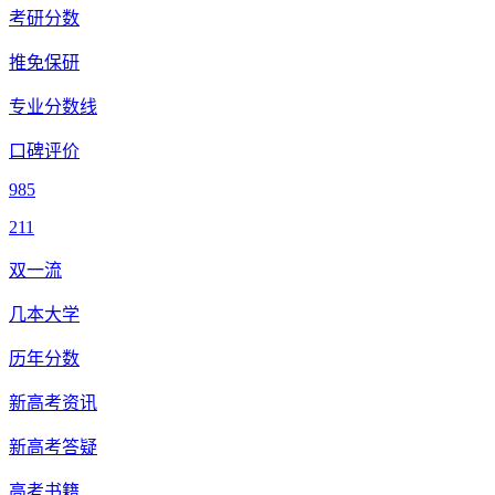
考研分数
推免保研
专业分数线
口碑评价
985
211
双一流
几本大学
历年分数
新高考资讯
新高考答疑
高考书籍