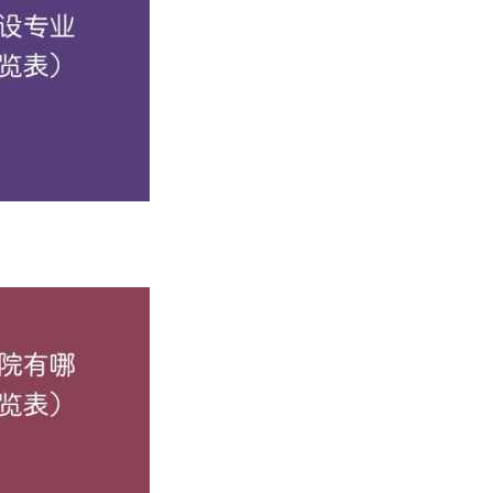
，成立于1999年，2003年经教育部批准作为独立学院办学，
省徐州市。学院在中国矿业大学文昌校区办学，地处徐州南部风景
完善，多路公交车及地铁3号线直达校园门口，交通便利。校园
7个、机电实验室19个、物理实验中心6个、建工实验室8个、经
、体育、生活设施，为学生的成长成才创造了良好条件。目前，学
中，荣获江苏省二等奖2项、三等奖2项；