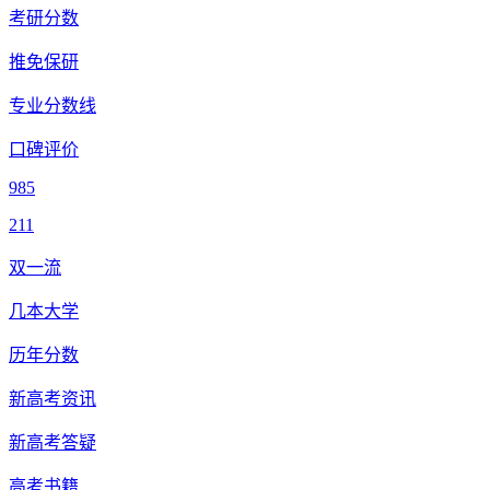
考研分数
推免保研
专业分数线
口碑评价
985
211
双一流
几本大学
历年分数
新高考资讯
新高考答疑
高考书籍