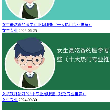
电气工程及其自动化是工科“万金油”专业，学电力系统、智能
电网、电机控制，重逻辑、轻体力。
女生在系统调度、程序编
写、设备调试中，耐心细致优势显著，出错率低。
女生最吃香的医学专业有哪些（十大热门专业推荐）
就业稳定与高薪兼具：进国家电网、南方电网，年薪15万-30
女生专业
2026-06-25
万，福利完善；新能源领域（光伏、风电、储能）年薪30万
+，需求激增。
考公可选电力局、能源局，竞争小、稳定性
强。
自动化
：工科“万金油”，灵活转型、适配多元需求
自动化是新工科的核心交叉专业，融合计算机编程、电子电
路、智能控制、机器人技术、新能源应用等内容，兼具技术深
度与跨界广度，可技术、可管理、可转型，
适合不想被单一领
域绑定、追求发展空间的女生。
女生在电路设计、编程调试、仪表控制、项目协调上优势突
女孩铁路最好的5个专业是哪些（吃香专业推荐）
出，适配岗位包括智能控制工程师、机器人研发、工业自动化
女生专业
2024-09-30
设计、新能源技术岗、技术管理等。就业覆盖车企、新能源、
智能制造、国企自动化部门，
就业率93%+，薪资中等偏上，