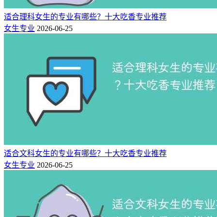
适合理科女生的专业有哪些？十大吃香专业推荐
微电子属于电子信息类核心专业，主攻集成电路（芯片）设
女生专业
2026-06-25
计、制造、测试与优化，是国家重点扶持的“卡脖子”领域，
90%岗位为坐班办公，无重体力工作，
适合内向专注、愿意深
耕技术的女生
。
女生在电路版图绘制、芯片细节测试、工艺精准优化上优势明
显，能把精密要求做到极致。就业去向包括华为海思、中芯国
际、长鑫存储、京东方等行业龙头，以及中科院、中电科等科
研院所。
硕士学历年薪30万+，技术壁垒高、职业生命周期
长，无35岁职场危机
，长期发展稳定，是“越老越吃香”的长青
赛道。
适合文科女生的专业有哪些？十大吃香专业推荐
数字媒体技术
：技术+艺术融合，审美优势拉满、自
女生专业
2026-06-25
由度高
数字媒体技术是计算机与艺术的交叉专业，融合编程、图形图
像处理、视频剪辑、动漫设计、VR/AR开发等内容，
兼顾技
术实操与创意落地，
能充分发挥女生审美细腻、创意丰富、共