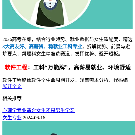
2026高考在即，结合行业趋势、就业数据与女生适配度，精选
8大高友好、高薪资、稳就业工科专业
，拆解优势、前景与避
坑要点，帮理科女生精准选赛道，发挥优势、避开短板。
软件工程
：工科“万能牌”，高薪易就业、环境舒适
软件工程聚焦软件全生命周期开发，涵盖需求分析、代码编
展开全文
写、测试维护、系统设计等，
全程拼脑力不拼体力，无需户外
作业或重体力操作，
对女生十分友好
。
相关推荐
女生在代码细节排查、逻辑梳理、需求对接上优势显著，能精
心理学专业适合女生还是男生学习
准规避漏洞、把控项目质量。就业覆盖互联网大厂、金融机
女生专业
2024-06-16
构、国企科技岗、银行IT部门，岗位可选软件开发、软件测
试、前端设计、项目管理等。
就业率超98%，应届生起薪8k-