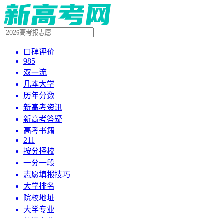
口碑评价
985
双一流
几本大学
历年分数
新高考资讯
新高考答疑
高考书籍
211
按分择校
一分一段
志愿填报技巧
大学排名
院校地址
大学专业