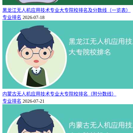
等岗位中更具竞争力。例如在无人机培训机构，女生作为讲师
黑龙江无人机应用技术专业大专院校排名及分数线（一览表）
更善于耐心指导学员，深受学员欢迎；在政企项目中，女生更
专业排名
2026-07-18
擅长对接需求、梳理流程，推动项目高效落地。
4、耐心细致，适配运维与数据处理岗位
无人机运维、数据处理等岗位需要长期专注于设备检修、数据
筛选、报告撰写，女生的耐心和细致能更好地适配这类工作。
例如无人机运维工程师需要定期检查设备零件、校准传感器，
女生能更全面地排查隐患；在农业无人机数据处理中，女生能
精准分析作物生长数据，为农户提供更专业的种植建议。
二、最适合女生的5个无人机方向（就业前景+薪
资）
内蒙古无人机应用技术专业大专院校排名（附分数线）
专业排名
2026-07-21
无人机行业是一个“技术为王、能力至上”的领域，性别从来不
是限制。女生凭借细心、审美、沟通等独特优势，在多个细分
方向上都能找到适合自己的位置。2025年无人机行业市场规模
预计突破1000亿元，就业岗位持续扩容，只要选对方向、扎实