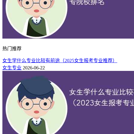
热门推荐
女生学什么专业比较有前途（2025女生报考专业推荐）
女生专业
2026-06-22