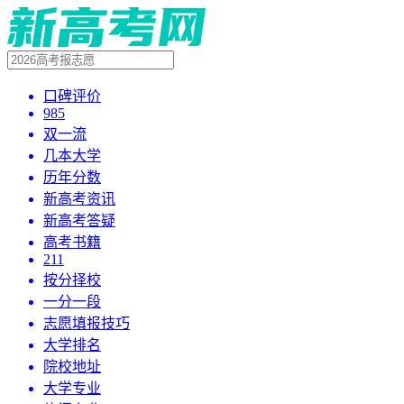
口碑评价
985
双一流
几本大学
历年分数
新高考资讯
新高考答疑
高考书籍
211
按分择校
一分一段
志愿填报技巧
大学排名
院校地址
大学专业