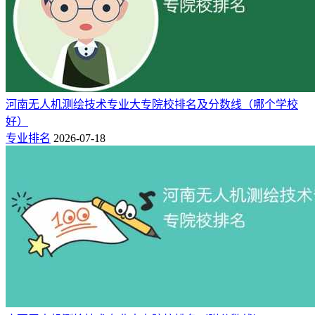
维专员、设备检修技术员、技术支持顾问。平均薪资：8-15W/
年（一线城市可达18W+，部分岗位含出差补贴）。
5、无人机赛事/活动运营（适合指数：★★★☆☆）
就业前景：无人机竞速、航拍大赛等赛事活动日益增多，文旅
局、赛事公司、传媒机构需要专业的运营人才。适合女生的原
河南无人机测绘技术专业大专院校排名及分数线（哪个学校
因：发挥组织协调、沟通表达优势，工作内容丰富，能接触行
好）
业资源，适合喜欢新鲜事物、擅长社交的女生。就业方向：赛
专业排名
2026-07-18
事活动策划、无人机展会运营、活动现场执行、赛事媒体对
接。平均薪资：10-20W/年（大型赛事项目有奖金提成）。
三、女生学无人机的4个实用建议
1、明确学习方向，针对性提升技能
先根据自身兴趣和职业规划选择细分方向：喜欢创作选航拍，
追求稳定选测绘/教育培训，擅长技术选运维。针对性学习相
关技能，例如航拍方向重点提升构图、剪辑能力，测绘方向掌
握GIS软件、数据处理技术。