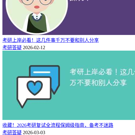
3、自我介绍与核心作答：
考官一般会先让考生做自我介绍，
提前准备好1分钟精简版、3分钟完整版两个版本，做到脱稿流
畅、重点突出。随后考官会通过随机提问或抽签答题的方式，
进行专业知识、综合素质类问题的考察，并会根据考生的回答
内容做深度追问。
考研上岸必看！这几件事千万不要和别人分享
4、英语专项考察：
部分院校会将英语听力、口语测试与综合
考研答疑
2026-02-12
面试合并，也有院校单独设置考察环节，按考官要求完成作答
即可。
5、结束退场：
考官提问结束后，会告知考生本场面试结束。
此时需保持礼貌，向考官致谢后有序退场，全程保持礼仪规
范。
四、复试四大核心考察维度，备考不跑偏
考研复试不仅考察专业知识，更是对考生综合能力的全方位考
核，核心考察四大维度，备考需全面覆盖：
收藏！2026考研复试全流程保姆级指南，备考不迷路
1、综合素质能力：
重点考察思想政治与道德品质、社会实践/
考研答疑
2026-03-03