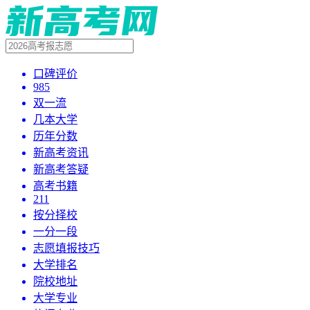
口碑评价
985
双一流
几本大学
历年分数
新高考资讯
新高考答疑
高考书籍
211
按分择校
一分一段
志愿填报技巧
大学排名
院校地址
大学专业