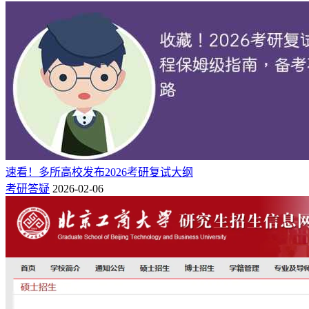
工作经历、责任心、事业心、纪律意识、人文素养、言行举止
与表达礼仪等。
2、专业素质能力：
核心考察本科阶段学业成绩、外语听说能
力、科研学术经历、专业实践情况、专业课核心知识的掌握与
应用能力。
3、逻辑思维能力：
考察考生答题的整体逻辑架构、举一反三
的能力、发散思维与辩证思考能力，作答建议采用“总-分”结
构，做到条理清晰、逻辑严谨。
4、临场心态与应变能力：
重点考察考生是否具备积极阳光的
速看！多所高校发布2026考研复试大纲
心态、中立不偏激的答题原则，以及考场抗压能力、突发问题
考研答疑
2026-02-06
的临场应变能力。
考研复试的备考没有捷径，所有考察要点都需要提前打磨、充
分准备，建议各位考生趁早进入备考状态，不打无准备之仗！