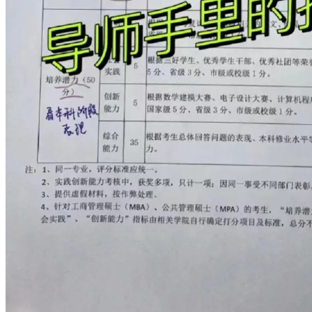
这是多数考生的备考难点，核心考察考生的英语听说能力，尤
其是专业领域的英语应用能力，整体难度一般不超过大学英语
六级水平。
◆ 听力备考：可重点练习英语六级历年听力真题，部分院校
会单独设置听力考察环节，需针对性训练。
◆ 口语备考：提前准备好1分钟左右的中英文自我介绍，日常
多做口语对话练习，可通过英文原著、原声影视作品培养语
感，确保能听懂考官提问、准确流畅作答。
（2）专业素质和能力测试（综合素质考察）
这一板块是考官了解考生的核心渠道，也是拉开分差的关键，
核心考察内容包括：
◆ 考生的专业课核心知识掌握情况、本科阶段学业成绩、科
研学术经历、专业实践情况；
◆ 本科毕业论文/毕业设计的核心内容、研究思路，以及个人
的专业兴趣方向、未来读研的研究规划；