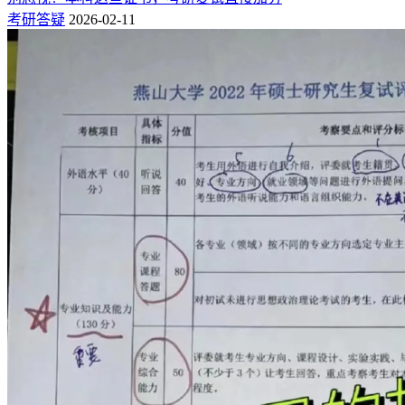
1.专业课笔试
考研答疑
2026-02-11
绝大多数高校会将专业课笔试安排在面试前一天，所有进入复
试的考生统一进行，是复试的基础得分项。
◆ 备考核心：院校一般会在招生简章中公布复试笔试的考试
科目、大纲及参考书目，建议考生初试结束后立即启动备考，
切勿等分数公布后再复习——部分院校在分数公布后一周内就
会启动复试，临时备考时间完全不足。
◆ 额外考察：部分招生单位还会在笔试环节考察考生的文献
综述能力，需提前结合院校历年出题趋势，做针对性复习巩
固。
2.综合面试
综合面试是复试的核心拉分项，主要分为英语测试、专业素质
与能力测试两大板块，面试时长通常在20分钟左右。
（1）英语测试（含听力+口语）