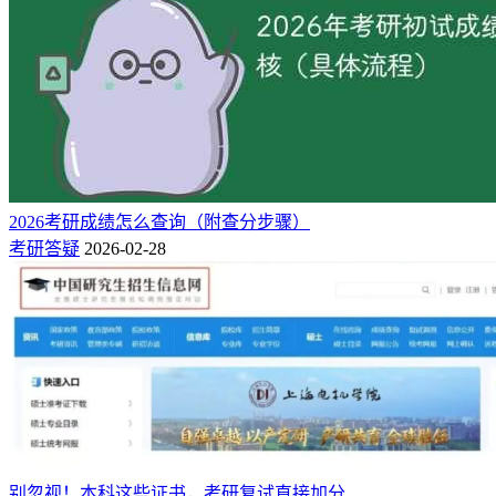
2.调剂复试
核心规则与调剂范围：
◆ 初试成绩过国家线，但未达到一志愿院校复试线，可申请
调剂参与其他院校的复试；
◆ 过A区国家线的考生，可在A区、B区院校范围内申请调
剂；仅过B区国家线的考生，仅限在B区院校内申请调剂。
2026考研成绩怎么查询（附查分步骤）
考研答疑
2026-02-28
二、复试核心考察内容，备考要抓准重点
各大高校的复试流程大同小异，整体复试周期一般为2天左
右。复试成绩在总成绩中的占比，不同院校差异较大，多数院
校为40%-50%，部分院校占比超50%，初试与复试的加权计算
方式，均可在报考院校研招网发布的往届复试通知中查询。
复试考试核心分为专业课笔试和综合面试两大模块，具体考察
内容与备考要点如下：
别忽视！本科这些证书，考研复试直接加分