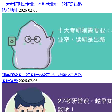
十大考研刚需专业：本科就业窄，读研是出路
◆ 高频经典问题包括“请介绍一下你最近阅读的一本专业相关
院校地址
2026-02-05
书籍”“你为什么选择报考本专业/本院校”等。
三、复试完整执行流程，细节不踩坑
复试整体安排遵循先笔试、后面试的原则，其中面试核心流程
为：面试组织→抽签入场→面试答题→随机提问→考生退场→
评分考核。
下面为大家拆解面试全流程的详细步骤与礼仪要点，帮你留下
完美初印象：
别再瞎备考！27考研必备常识，帮你少走弯路
1、候场等待：
在指定候考区等候，听到考官叫到自己的名字
考研答疑
2026-02-06
后，先敲门，得到考官应允后再进入考场。
2、进场问好：
考场内通常有5-8位考官（主考官+副考官+记录
员），中间席位一般为主考官。进场后落落大方向各位考官问
好，展现良好的精神面貌。