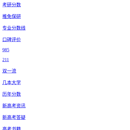
考研分数
推免保研
专业分数线
口碑评价
985
211
双一流
几本大学
历年分数
新高考资讯
新高考答疑
高考书籍