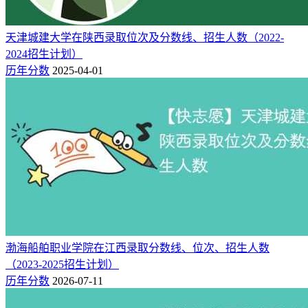
567
湘潭大学
广告学
本科批（历史）
552
湘潭大学
广告学
本科批（物理）
天津城建大学在陕西录取位次及分数线、招生人数（2022-
572
湘潭大学
历史学
本科批（历史）
2024招生计划）
571
湘潭大学
历史学
本科批（历史）
历年分数
2025-04-01
571
湘潭大学
历史学
本科批（历史）
551
湘潭大学
历史学
本科批（物理）
568
湘潭大学
历史学
本科批（物理）
608
湘潭大学
数学类
本科批（物理）
592
湘潭大学
数学类
本科批（物理）
586
湘潭大学
数学类
本科批（物理）
586
湘潭大学
数学类
本科批（物理）
593
湘潭大学
物理学
本科批（物理）
577
湘潭大学
物理学
本科批（物理）
渤海船舶职业学院在江西录取分数线、位次、招生人数
574
湘潭大学
物理学
本科批（物理）
（2023-2025招生计划）
571
湘潭大学
物理学
本科批（物理）
历年分数
2026-07-11
583
湘潭大学
化学类
本科批（物理）