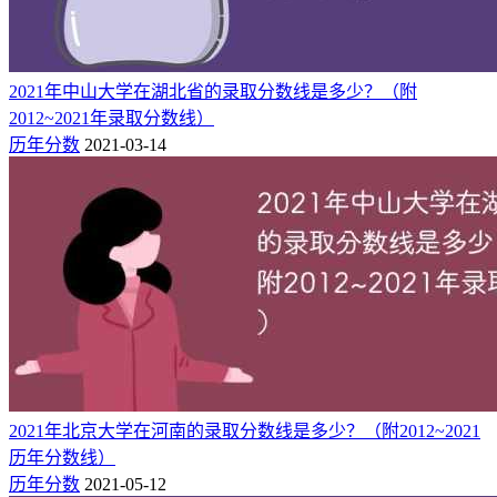
395
240
物理类
江西（专科批）
454
290
历史类
431
200
历史类
河北（专科批）
2021年中山大学在湖北省的录取分数线是多少？（附
431
200
物理类
2012~2021年录取分数线）
414
200
物理类
历年分数
2021-03-14
安徽（专科批）
391
200
历史类
376
200
历史类
湖南（专科批）
360
200
物理类
393
150
山东（二段）
综合类
372
200
物理类
广东（专科批）
402
215
历史类
376
180
历史类
山西（专科批）
389
200
物理类
2021年北京大学在河南的录取分数线是多少？（附2012~2021
（二）2024年各省各批次录取最低分
历年分数线）
历年分数
2021-05-12
可见，2024年河南经贸职业学院录取分数线：湖南专科批历史