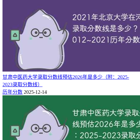
类287分，浙江二段373分，山西专科批理科316分。
省份(批次)
科目
最低分
省控线
326
200
历史类
安徽（专科批）
378
200
物理类
317
220
历史类
福建（专科批）
413
220
物理类
313
160
物理类
甘肃（专科批）
330
160
历史类
甘肃中医药大学录取分数线预估2026年是多少（附：2025-
347
200
历史类
广东（专科批）
2023录取分数线）
352
200
物理类
历年分数
2025-12-14
277
200
历史类
广西（专科批）
328
200
物理类
280
180
物理类
贵州（专科批）
308
180
历史类
474
250
海南（专科批）
综合类
387
200