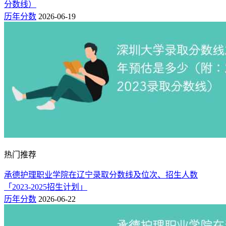
湖南（专科批）
分数线）
401
200
物理类
历年分数
2026-06-19
368
200
理科
江西（专科批）
365
200
文科
332
150
山东（二段）
综合类
302
130
理科
山西（专科批）
297
180
文科
235
150
理科
陕西（专科批）
398
150
文科
410
150
理科
四川（专科批）
441
150
文科
344
200
理科
热门推荐
云南（专科批）
400
200
文科
承德护理职业学院在辽宁录取分数线及位次、招生人数
438
274
浙江（二段）
综合类
「2023-2025招生计划」
历年分数
2026-06-22
附：本次预测依据与分析方法
为确保录取概率最大化，本次预测采用历史轨迹法，即建议考