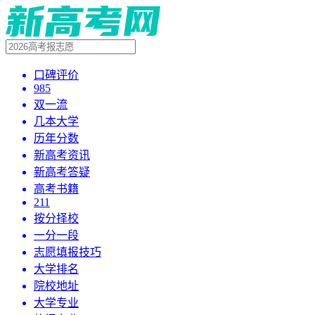
口碑评价
985
双一流
几本大学
历年分数
新高考资讯
新高考答疑
高考书籍
211
按分择校
一分一段
志愿填报技巧
大学排名
院校地址
大学专业