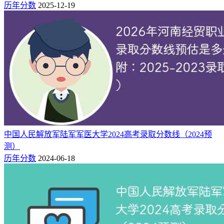
山东（二段）
综合类
历年分数
2025-12-19
316
130
理科
山西（专科批）
319
130
文科
345
150
理科
陕西（专科批）
386
150
文科
421
150
理科
四川（专科批）
428
150
文科
361
200
理科
云南（专科批）
412
200
文科
373
269
浙江（二段）
综合类
中国人民解放军陆军军医大学2024高考录取分数线（2024预
测）
（三）2023年各省各批次录取最低分
历年分数
2024-06-18
可见，2023年河南经贸职业学院录取分数线：广东专科批历史
类378分，浙江二段438分，广西专科批理科343分。
省份（批次）
科目
最低分
省控线
377
200
理科