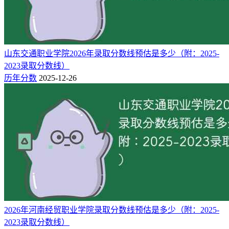
历史类
河北（专科批）
404
200
物理类
245
185
理科
河南（专科批）
281
185
文科
山东交通职业学院2026年录取分数线预估是多少（附：2025-
347
160
物理类
黑龙江（专科批）
2023录取分数线）
391
160
历史类
历年分数
2025-12-26
287
200
历史类
湖南（专科批）
312
200
物理类
387
240
物理类
江西（专科批）
406
270
历史类
356
160
物理类
吉林（专科批）
369
160
历史类
354
150
物理类
辽宁（专科批）
365
150
历史类
334
160
理科
内蒙古（专科批）
2026年河南经贸职业学院录取分数线预估是多少（附：2025-
335
160
文科
2023录取分数线）
358
150