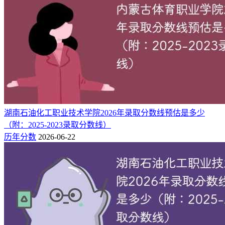
1、在江西省（专科批）物理类约396分、历史类约456分。
2、在河北省（专科批）历史类约435分、物理类约436分。
3、在山东省（二段）综合类约395分。
其他省份考生可通过省教育考试院官方填报指南或
智能填报系
统
查询精准预估数据。
二、河南经贸职业学院历年录取分数线详
湖南石油化工职业技术学院2026年录取分数线预估是多少
表（2023-2025）
（附：2025-2023录取分数线）
历年分数
2026-06-22
（一）2025年各省各批次录取最低分
可见，河南经贸职业学院2025年最低录取分数线：广东专科批
物理类372分，山东二段393分，山西专科批文科376分，其他
省份及批次如下。
省份（批次）
科目
最低分
省控线