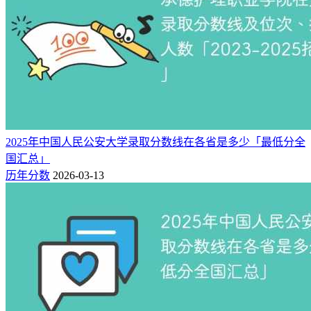
生成绩应至少达到目标院校近三年该批次的最高录取分。这一
策略可有效应对招生计划调整、报考人数波动等不确定因素。
以河南经贸职业学院在江西省物理类专科批的录取情况为例：
2023年最低录取分：368分
2024年最低录取分：387分
2025年中国人民公安大学录取分数线在各省是多少「最低分全
2025年最低录取分：395分
国汇总」
基于近三年数据进行稳健性预估，
河南经贸职业学院2026年在
历年分数
2026-03-13
江西省物理类专科批的最低录取分预计在396分附近。
重要提醒：
以上预测仅供参考！对于高考志愿填报，“位次”比
“分数”更稳定、更有参考价值。建议考生重点参考个人成绩位
次与该校历年录取位次的匹配度，以提升录取成功率。
同时请务必密切关注河南经贸职业学院2026年发布的最新招生
章程，明确各专业招生计划与录取规则，及时调整志愿策略。