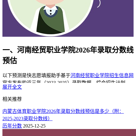
一、河南经贸职业学院2026年录取分数线
预估
以下预测是快志愿填报助手基于
河南经贸职业学院招生信息网
官方发布的近三年（2023-2025）录取数据，综合招生计划、
展开全文
报考热度及高考人数趋势，对2026年录取情况进行预测，为考
生提供前瞻性参考。
相关推荐
在外省录取分数线预估（部分热门省份）
内蒙古体育职业学院2026年录取分数线预估是多少（附：
2025-2023录取分数线）
外省招生计划较少，分数易受“大小年”现象影响，建议结合本
历年分数
2025-12-25
省招生计划与个人位次综合判断。