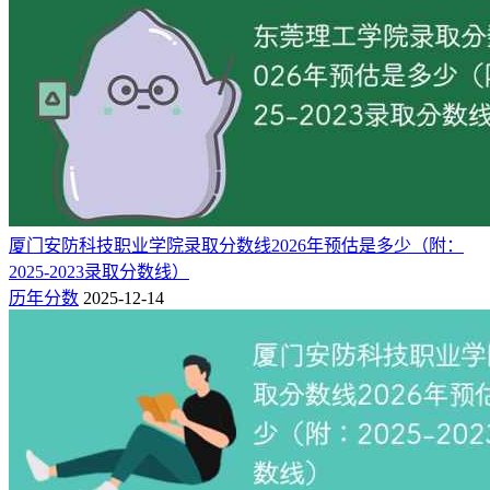
487分，位次70087名，招生人数为45人。
对于2026年山西物理类考生来说，要成功拿到台州学院录取通
知书，本科批需努力考进全省前70087名，确保达到基本报考
门槛！
附：台州学院近三年在山西录取分数线及位次（2023-2025）
招生院校
年份
科目
批次
最低分
最低位次
2025
487
70087
台州学院
物理类
本科
厦门安防科技职业学院录取分数线2026年预估是多少（附：
2025-2023录取分数线）
注：山西2025年起实行新高考，不再分文理科，改为物理类/
历年分数
2025-12-14
历史类。因计分规则、考生结构均已改变，2023-2024年与
2025年的分数、位次不可直接对比。2026届考生请重点参考
2025年位次数据，2023-2024年数据仅作趋势辅助。
二：2025年台州学院在山西的招生人数
新高考网根据山西省教育考试院公布的台州学院2025年招生计
划，该校2025年在山西普通类本科批的招生人数具体如下。