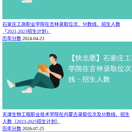
物理类招生人数
2025年高考，台州学院本科批在山西物理类计划招生45人，主
石家庄工商职业学院在吉林录取位次、分数线、招生人数
要招生专业包括：应用化学4人、智能制造工程2人、土木工程
「2021-2023招生计划」
4人、给排水科学与工程5人、道路桥梁与渡河工程4人。
历年分数
2024-04-23
附：台州学院近三年在山西招生计划人数（2023-2025）
招生院校（批
招生省
计划数（历史
计划数（物理
年份
次）
市
类）
类）
台州学院（本科
2025
-
45
山西
批）
台州学院（本科
2024
山西
26（文科）
64（理科）
批）
台州学院（本科
2023
山西
10（文科）
35（理科）
批）
天津生物工程职业技术学院在内蒙古录取位次及分数线、招生
人数（2023-2025招生计划）
注：本文展示的仅为台州学院普通批高招数据，不包含艺体
历年分数
2026-07-25
类、专项计划、提前批等特殊类型批次招生。