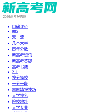
口碑评价
985
双一流
几本大学
历年分数
新高考资讯
新高考答疑
高考书籍
211
按分择校
一分一段
志愿填报技巧
大学排名
院校地址
大学专业