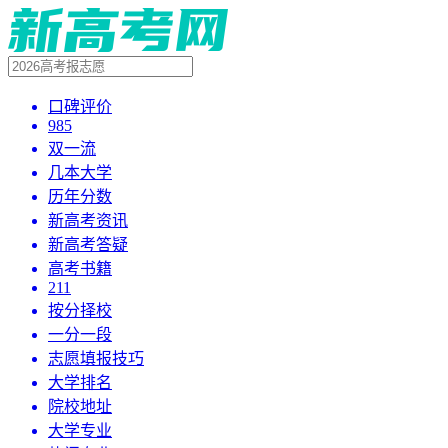
口碑评价
985
双一流
几本大学
历年分数
新高考资讯
新高考答疑
高考书籍
211
按分择校
一分一段
志愿填报技巧
大学排名
院校地址
大学专业