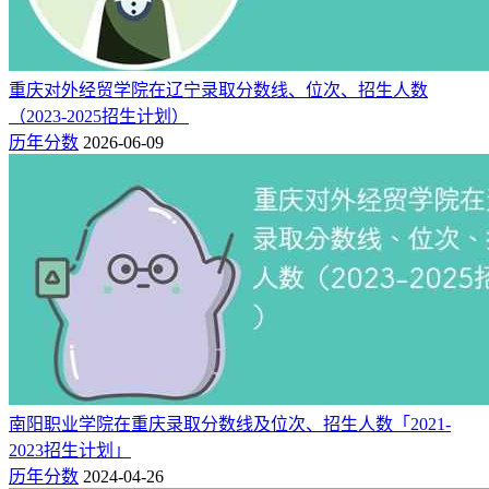
2025年高考，华东交通大学本科批在上海计划招生10人，主要
招生专业包括：电气工程及其自动化3人、机械设计制造及其
自动化2人、会计学1人、金融学1人、土木工程3人。
重庆对外经贸学院在辽宁录取分数线、位次、招生人数
（2023-2025招生计划）
附：华东交通大学近三年在上海招生计划人数（2023-2025）
历年分数
2026-06-09
招生院校（批次）
年份
招生省市
计划数（综合类）
2025
10
华东交通大学（本科批）
上海
2024
20
华东交通大学（本科批）
上海
2024
10
华东交通大学（专科批）
上海
2023
10
华东交通大学（本科批）
上海
2023
5
华东交通大学（专科批）
上海
注：本文展示的仅为华东交通大学普通批高招数据，不包含艺
体类、专项计划、提前批等特殊类型批次招生。
南阳职业学院在重庆录取分数线及位次、招生人数「2021-
相关推荐：
2023招生计划」
历年分数
2024-04-26
2026上海高考分数线多少分【特招、本科、专科】