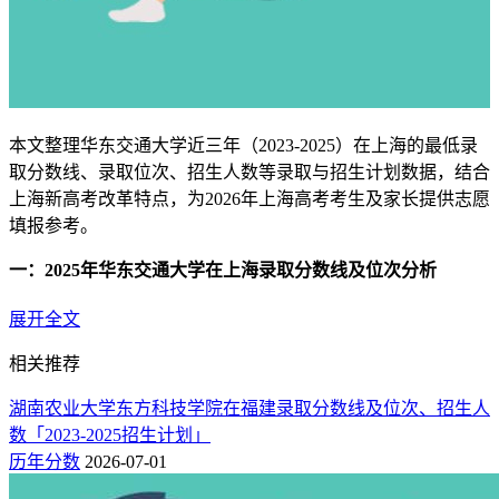
本文整理华东交通大学近三年（2023-2025）在上海的最低录
取分数线、录取位次、招生人数等录取与招生计划数据，结合
上海新高考改革特点，为2026年上海高考考生及家长提供志愿
填报参考。
一：2025年华东交通大学在上海录取分数线及位次分析
以下录取数据来源于华东交通大学本科招生网及
上海市教育考
展开全文
试院
，与官方同步，包含2025年普通批招生分数线及历年位次
相关推荐
波动情况，并预估了2026年报考门槛。
湖南农业大学东方科技学院在福建录取分数线及位次、招生人
综合类（最低分+最低位次）
数「2023-2025招生计划」
华东交通大学2025年在上海市本科批的最低录取分数线为474
历年分数
2026-07-01
分，位次31654名，招生人数为10人；近三年录取位次在31654