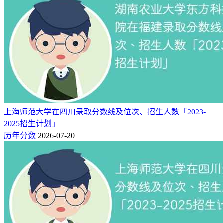
名至30610名之间。
这意味着，2026年上海综合类考生，若想顺利被华东交通大学
本科批录取，需排名全省前31654名，才有较大录取机会！
附：华东交通大学近三年在上海录取分数线及位次（2023-
2025）
招生院校
年份
科目
批次
最低分
最低位次
2025
474
31654
华东交通大学
综合类
本科
上海师范大学在四川录取分数线及位次、招生人数「2023-
2024
452
31399
华东交通大学
综合类
本科
2025招生计划」
2023
455
30610
华东交通大学
综合类
本科
历年分数
2026-07-20
二：2025年华东交通大学在上海的招生人数
新高考网根据上海市教育考试院公布的华东交通大学2025年招
生计划，该校2025年在上海普通类本科批的招生人数具体如
下。
综合类招生人数