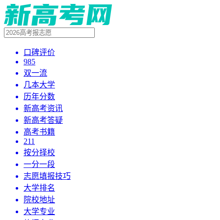
口碑评价
985
双一流
几本大学
历年分数
新高考资讯
新高考答疑
高考书籍
211
按分择校
一分一段
志愿填报技巧
大学排名
院校地址
大学专业