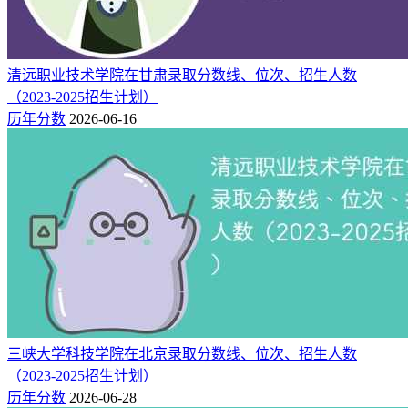
物理
186
61629
200
类
山西（专科）
历史
清远职业技术学院在甘肃录取分数线、位次、招生人数
281
39087
180
类
（2023-2025招生计划）
历年分数
2026-06-16
物理
193
120648
180
类
甘肃（专科）
历史
264
54259
160
类
193
22890
140
文科
新疆（专科）
196
52033
140
理科
219
51660
140
理科
新疆（专科（单列类外
语））
235
18794
140
文科
综合
210
669982
150
山东（2段）
类
三峡大学科技学院在北京录取分数线、位次、招生人数
历史
216
118169
200
（2023-2025招生计划）
类
历年分数
2026-06-28
广西（专科）