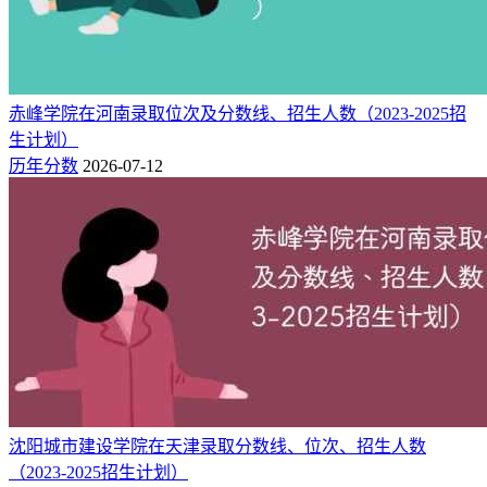
物理
245
43824
150
类
宁夏（专科）
历史
297
19145
150
类
赤峰学院在河南录取位次及分数线、招生人数（2023-2025招
物理
生计划）
265
202597
180
类
历年分数
2026-07-12
贵州（专科）
历史
311
84651
180
类
历史
268
132642
200
类
湖南（专科）
物理
288
298680
200
类
物理
269
137544
180
类
重庆（专科）
历史
304
68235
180
沈阳城市建设学院在天津录取分数线、位次、招生人数
类
（2023-2025招生计划）
历史