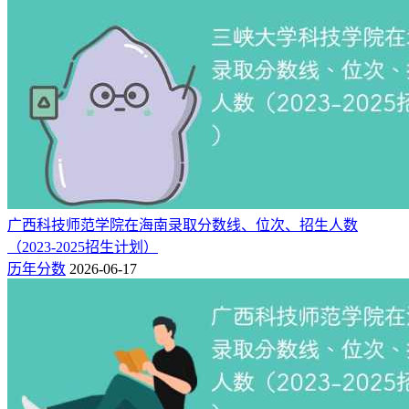
物理
249
252655
200
类
物理
220
66901
220
类
江苏（专科）
历史
220
45669
220
类
物理
222
83616
160
类
内蒙古（专科）
历史
269
31801
160
类
广西科技师范学院在海南录取分数线、位次、招生人数
物理
（2023-2025招生计划）
225
319676
200
类
历年分数
2026-06-17
安徽（专科）
历史
279
130133
200
类
物理
240
259802
240
类
江西（专科）
历史
312
165546
290
类