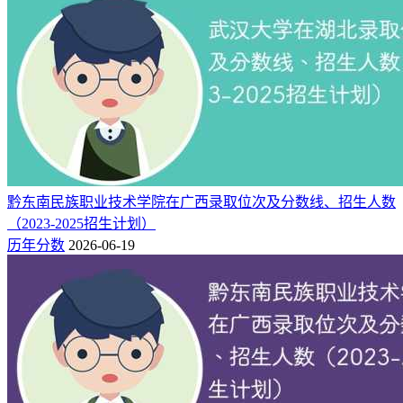
市）
1、在江西省（普通类专科）最低录取分数分别为：物理类240
分、历史类312分。
2、在甘肃省（普通类专科）最低录取分数分别为：物理类193
分、历史类264分。
3、在湖北省（普通类专科）最低录取分数分别为：物理类306
分、历史类317分。
黔东南民族职业技术学院在广西录取位次及分数线、招生人数
4、在浙江省（普通类2段）最低录取分数为：综合类346分。
（2023-2025招生计划）
历年分数
2026-06-19
附：吐鲁番职业技术学院录取分数线一览表
（2025）
以下为2025年吐鲁番职业技术学院在全国各省招生最低录取分
数线、位次排名及各省高考批次线汇总。
最低
最低位
招生省份（批次）
科目
省控线
分
次