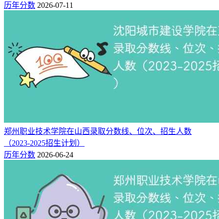
298
56186
235
历年分数
2026-07-11
类
福建（专科）
物理
341
174926
235
类
物理
306
218582
200
类
湖北（专科）
历史
317
109569
200
类
历史
317
184912
200
类
河北（专科）
物理
323
338756
200
郑州职业技术学院在山西录取分数线、位次、招生人数
类
（2023-2025招生计划）
综合
346
275356
268
浙江（2段）
历年分数
2026-06-24
类
吐鲁番职业技术学院各专业分，详见：
新高考网高考志愿填
报平台
注：
标注为 “-”，说明暂无数据。