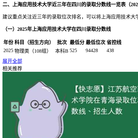
二、上海应用技术大学近三年在四川的录取分数线一览表（2023-
建议重点关注近三年的录取位次排名，可以将上海应用技术大
（一）2025年上海应用技术大学在四川录取分数线
年份
科目（招生方向）
批次
最低分
最低位次
省控线
2025
525
94428
438
物理类（108组）
本科B
2025
535
82339
438
物理类（105组）
本科B
展开全部
2025
536
81156
438
物理类（101组）
本科B
相关推荐
2025
544
71973
438
物理类（102组）
本科B
2025
551
64577
438
物理类（103组）
本科B
2025
553
62454
438
物理类（107组）
本科B
2025
561
54387
438
物理类（104组）
本科B
2025
590
30107
438
物理类（106组）
本科B
2025
545
22376
467
历史类（103组）
本科B
2025
563
14706
467
历史类（101组）
本科B
2025
578
9693
467
历史类（102组）
本科B