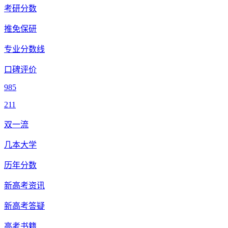
考研分数
推免保研
专业分数线
口碑评价
985
211
双一流
几本大学
历年分数
新高考资讯
新高考答疑
高考书籍