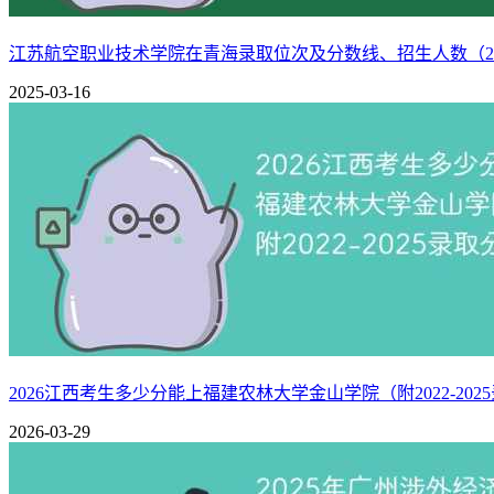
（二）2024年上海应用技术大学在四川录取分数线
江苏航空职业技术学院在青海录取位次及分数线、招生人数（2022
2025-03-16
年份
科目（招生方向）
批次
最低分
最低位次
省控线
2024
549
71745
539
理科(中外合作)
本一
2024
553
67210
539
理科
本一
2024
529
20373
529
文科(中外合作)
本一
2024
535
17223
529
文科
本一
（三）2023年上海应用技术大学在四川录取分数线
年份
科目（招生方向）
批次
最低分
最低位次
省控线
2023
525
79062
520
理科(中外合作)
本一
2023
534
70054
520
理科
本一
2026江西考生多少分能上福建农林大学金山学院（附2022-202
2023
533
17772
527
文科(中外合作)
本一
2026-03-29
2023
542
13651
527
文科
本一
本数据由新高考网基于上海应用技术大学本科招生网及四川省