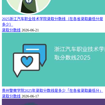
519
38388
477
历史类
550
23459
480
海南（本科）
综合类
515
16738
458
历史类
2025浙江汽车职业技术学院录取分数线（在各省录取最低分是
贵州（本科）
423
123809
387
物理类
多少）
436
38153
402
历史类
录取分数线
2026-06-21
广西（本科）
417
128358
370
物理类
518
44323
464
历史类
广东（本科）
494
175042
436
物理类
461
46710
374
物理类
甘肃（本科）
449
17412
412
历史类
484
82760
441
物理类
福建（本科）
483
18114
450
历史类
425
103219
425
物理类
重庆（本科）
465
27281
438
历史类
贵州警察学院2025年录取分数线是多少「在各省录取最低分」
513
115408
461
物理类
录取分数线
2026-06-17
安徽（本科）
514
27067
477
历史类