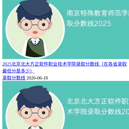
474
69565
367
物理类
508
43730
482
历史类
江苏（本科）
499
163926
463
物理类
492
8947
384
历史类
吉林（本科）
456
38815
340
物理类
516
28046
486
历史类
江西（本科）
477
113420
429
物理类
482
34896
446
历史类
2025北京北大方正软件职业技术学院录取分数线（在各省录取
湖南（本科）
451
152300
405
物理类
最低分是多少）
530
19364
442
历史类
录取分数线
2026-06-18
湖北（本科）
498
88339
426
物理类
474
11473
405
历史类
黑龙江（本科）
451
49672
360
物理类
491
227136
427
物理类
河南（本科）
518
48095
471
历史类
477
197758
459
物理类
河北（本科）