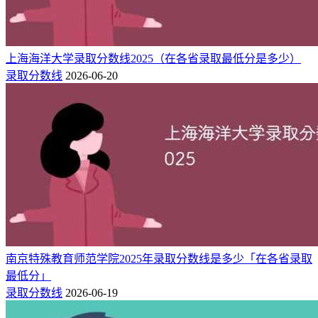
364
11013
330
历史类
501
39953
476
天津（本科B）
综合类
516
37999
467
历史类
上海海洋大学录取分数线2025（在各省录取最低分是多少）
四川（本科B）
486
146356
438
物理类
录取分数线
2026-06-20
478
22849
414
历史类
陕西（本科）
458
84676
394
物理类
489
23434
443
历史类
山西（本科）
458
92858
419
物理类
475
247154
441
山东（1段）
综合类
412
5662
406
历史类
青海（本科）
375
16502
350
物理类
455
5141
404
历史类
宁夏（本科B）
422
19930
372
物理类
南京特殊教育师范学院2025年录取分数线是多少「在各省录取
464
14338
418
历史类
最低分」
内蒙古（本科）
406
59392
375
物理类
录取分数线
2026-06-19
476
19290
437
历史类
辽宁（本科）