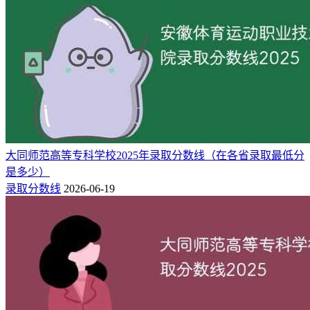
364分。
3、在海南省（普通类本科）最低录取分数为：综合类550分。
4、在天津市（普通类本科B）最低录取分数为：综合类501
分。
5、在浙江省（普通类2段）最低录取分数为：综合类508分。
三、重庆财经学院2025年录取分数线一览表（官方最新发布）
大同师范高等专科学校2025年录取分数线（在各省录取最低分
包含2025年重庆财经学院在各省市录取的最低分、最低位次、
是多少）
省控线等。
录取分数线
2026-06-19
省份
科目
最低分
最低位次
省控线
508
163226
268
浙江（2段）
综合类
491
183153
490
浙江（1段）
综合类
505
25588
465
历史类
云南（本科B）
475
81411
430
物理类
330
34856
280
物理类
新疆（本二）