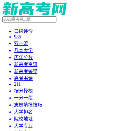
口碑评价
985
双一流
几本大学
历年分数
新高考资讯
新高考答疑
高考书籍
211
按分择校
一分一段
志愿填报技巧
大学排名
院校地址
大学专业