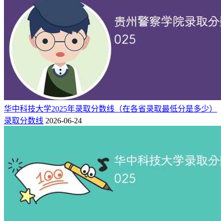
附：重庆财经学院简介
重庆财经学院（原重庆工商大学融智学院）成立于2001年，
2003年经教育部批准为全日制普通本科层次的独立学院，2011
年增列为学士学位授权单位，2016年获批为重庆市第二批整体
向应用型转变试点高校。2020年经教育部批准转设为独立设置
的非营利性民办普通本科高等学校。2021年获批为重庆市新增
硕士学位授予立项建设单位。
华中科技大学2025年录取分数线（在各省录取最低分是多少）
新财经特色：在传统优势学科领域重点打造以金融学、经济学
录取分数线
2026-06-24
为引领的数字经济与金融专业群，以智能会计为支撑的智能会
计与审计专业群、以国际供应链为抓手的智慧物流与商贸专业
群；在新工科领域加快构建以产教融合为核心的软件工程与信
创专业群和人工智能与大数据专业群，积极培育以会展和新媒
体融合的文化创意与传媒专业群、以健康服务与管理为支撑的
智慧康养与管理专业群，通过相关专业调整、优化与升级，面
向现代服务业、新一代电子信息制造业、软件信息服务业、大
健康产业、元宇宙和区域经济社会发展，构建七大特色专业
群，为重庆深入推动成渝地区双城经济圈建设、全面融入“一