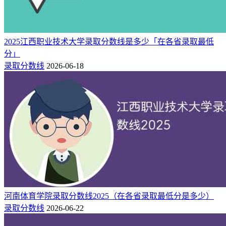
等学校智库。学校始终坚持面向国家重大战略需求和学科发展
前沿，近年来，获批国家研发计划重点专项1项，承担国家社
科基金项目14项，其中1项为国家社科基金重大项目，实现了
河南省体育学科获批国家社科基金重大项目零的突破。省部级
2025江西职业技术大学录取分数线是多少「在各省录取最低
课题180余项，省部级以上科研成果奖11项，发明专利、实用
分」
新型专利110项。拥有河南唯一的体育类期刊《少林与太
录取分数线
2026-06-18
极》。
河南体育学院录取分数线2025（在各省录取最低分是多少）
录取分数线
2026-06-22