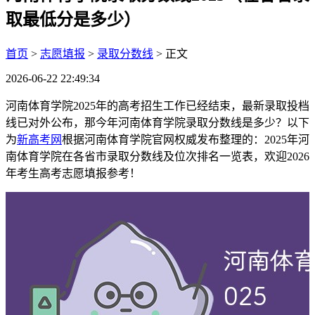
取最低分是多少）
首页
>
志愿填报
>
录取分数线
> 正文
2026-06-22 22:49:34
河南体育学院2025年的高考招生工作已经结束，最新录取投档
线已对外公布，那今年河南体育学院录取分数线是多少？以下
为
新高考网
根据河南体育学院官网权威发布整理的：2025年河
南体育学院在各省市录取分数线及位次排名一览表，欢迎2026
年考生高考志愿填报参考！