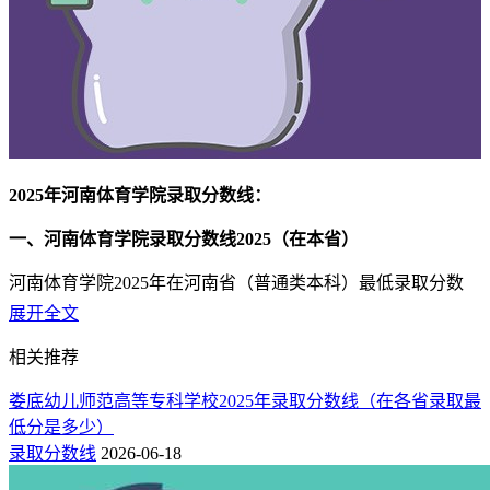
2025年河南体育学院录取分数线：
一、河南体育学院录取分数线2025（在本省）
河南体育学院2025年在河南省（普通类本科）最低录取分数
为：历史类519分、物理类488分。
展开全文
二、河南体育学院2025年录取分数线一览表（官方最新发布）
相关推荐
包含2025年河南体育学院在各省市录取的最低分、最低位次、
娄底幼儿师范高等专科学校2025年录取分数线（在各省录取最
省控线等。
低分是多少）
录取分数线
2026-06-18
省份
科目
最低分
最低位次
省控线