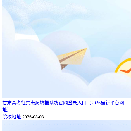
甘肃高考征集志愿填报系统官网登录入口（2026最新平台网
址）
院校地址
2026-08-03