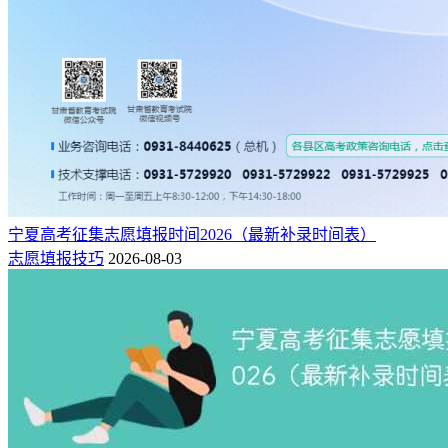
宁夏高考征集志愿填报时间2026（最新补录时间表）
志愿填报技巧
2026-08-03