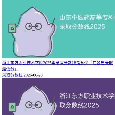
浙江东方职业技术学院2025年录取分数线是多少「在各省录取
最低分」
录取分数线
2026-06-20