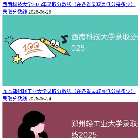
西南科技大学2025年录取分数线（在各省录取最低分是多少）
录取分数线
2026-06-25
2025郑州轻工业大学录取分数线（在各省录取最低分是多少）
录取分数线
2026-06-24