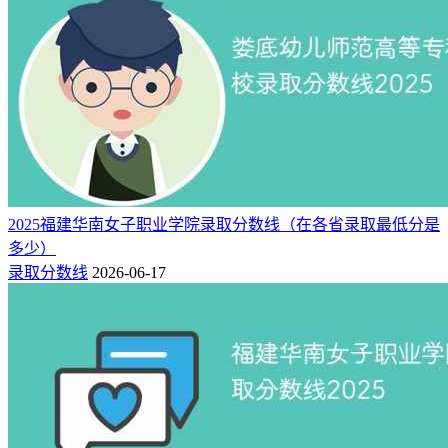
519
47316
471
历史类
河南（本科）
488
232985
427
物理类
附：河南体育学院简介
河南体育学院是由河南省人民政府举办的河南省唯一一所高等
专业体育院校，成立于1958年，1962年因国民经济困难而停
办，1984年恢复为河南省体育技术专科学校，1992年并入郑州
大学，更名为郑州大学体育学院（保留独立法人资格），2024
年经教育部批准，恢复设置为河南体育学院。1999年开始招收
2025福建华南女子职业学院录取分数线（在各省录取最低分是
本科生，2004年开始与郑州大学联合招收硕士研究生。学校有
多少）
郑州校区、登封校区和温县实训基地3个办学点，占地面积
录取分数线
2026-06-17
1300余亩。
学校高度重视学科与专业建设，体育学为省级重点学科，现设
有9个本科专业，其中3个省级一流专业、5个省级特色专业、3
个省级专业综合改革试点项目；设有7个教学系、9个特色科研
平台，其中中原武术文化研究中心为河南省非物质文化遗产研
究基地，运动与健康研究中心为省教育厅确定的首批河南省高