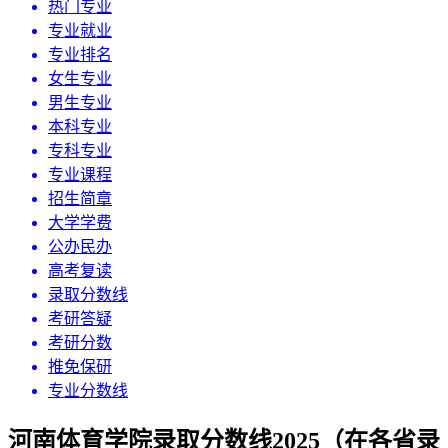
热门专业
专业就业
专业排名
女生专业
男生专业
本科专业
专科专业
专业课程
招生简章
大学学费
公办民办
高考复读
录取分数线
考研答疑
考研分数
推免保研
专业分数线
河南体育学院录取分数线2025（在各省录