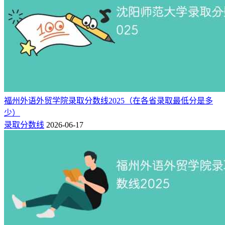
附：宁波职业技术大学专科批录取分数线一览表
（2025年）
该一览表详细列出了2025年宁波职业技术大学在各省市专科批
次的招生情况，包括最低录取分数线、最低录取位次，以及各
省市高职（专科）录取的控制分数线等信息。
福州外语外贸学院录取分数线2025（在各省录取最低分是多
招生省份
科目
最低分
最低位次
省控线
少）
462
189938
200
安徽
物理类
录取分数线
2026-06-17
473
46768
200
安徽
历史类
457
293430
185
河南
理科
473
262290
185
河南
理科
475
258457
185
河南
理科
476
256447
185
河南
理科
488
73552
185
河南
文科
494
68041
185
河南
文科