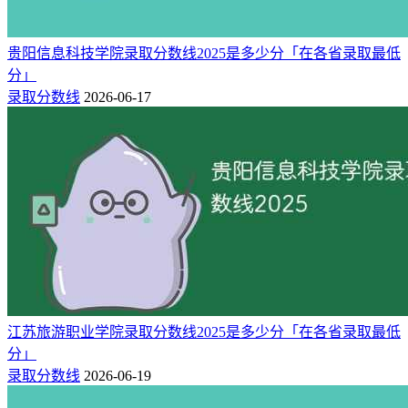
498
64473
185
河南
文科
508
56017
185
河南
文科
贵阳信息科技学院录取分数线2025是多少分「在各省录取最低
435
165191
240
江西
物理类
分」
443
156986
240
江西
物理类
录取分数线
2026-06-17
443
156014
240
江西
物理类
447
151402
240
江西
物理类
456
141211
240
江西
物理类
490
44647
290
江西
历史类
490
44311
290
江西
历史类
434
211254
150
四川
理科
434
211254
150
四川
理科
439
206006
150
四川
理科
452
191229
150
四川
理科
江苏旅游职业学院录取分数线2025是多少分「在各省录取最低
457
185117
150
四川
理科
分」
461
180008
150
四川
理科
录取分数线
2026-06-19
465
174813
150
四川
理科