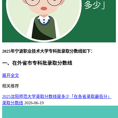
2025年宁波职业技术大学专科批录取分数线如下：
一、在外省市专科批录取分数线
1、江西省专科批：物理类435分、历史类490分。
展开全文
2、四川省专科批：理科434分、文科458分。
相关推荐
3、安徽省专科批：物理类462分、历史类473分。
2025沈阳师范大学录取分数线是多少「在各省录取最低分」
录取分数线
2026-06-19
4、河南省专科批：理科457分、文科488分。
5、新疆专科批：理科229分、文科266分。