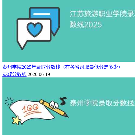
470
168271
150
四川
理科
473
164265
150
四川
理科
475
161520
150
四川
理科
458
76846
150
四川
文科
467
70656
150
四川
文科
469
69262
150
四川
文科
472
67122
150
四川
文科
486
57431
150
四川
文科
泰州学院2025年录取分数线（在各省录取最低分是多少）
229
47020
140
新疆
理科
录取分数线
2026-06-19
266
14363
140
新疆
文科
以上数据来自：
新高考网志愿模拟填报平台
，欢迎查阅！
二、宁波职业技术大学专科批专业有哪些？
宁波职业技术大学共开设26个专科批专业，具体名单如下：
计算机应用技术、电子信息工程技术、人工智能技术应用、信
息安全技术应用、应用化工技术、环境监测技术、药品生物技