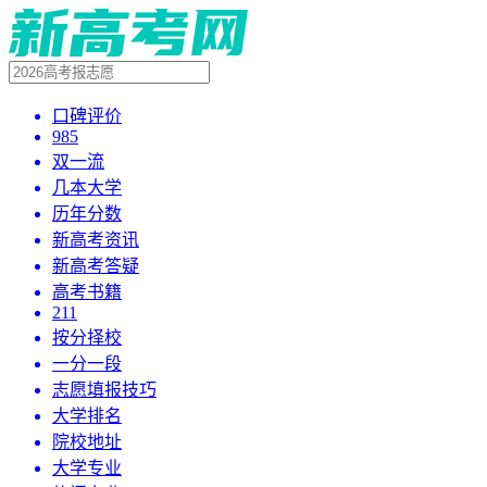
口碑评价
985
双一流
几本大学
历年分数
新高考资讯
新高考答疑
高考书籍
211
按分择校
一分一段
志愿填报技巧
大学排名
院校地址
大学专业