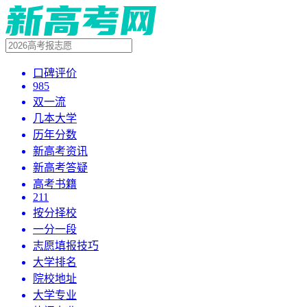
口碑评价
985
双一流
几本大学
历年分数
新高考资讯
新高考答疑
高考书籍
211
按分择校
一分一段
志愿填报技巧
大学排名
院校地址
大学专业