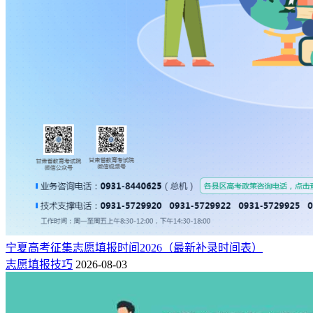
口腔医学专业的就业前景广阔，主要体现在以下几个方面：
1）市场需求量大：随着国人收入水平和生活质量的提高，人
们对口腔健康的重视程度也越来越高。目前我国一线城市已经
表现出对口腔医生的需求量。
2）就业门槛相对较低：与临床医学相比，口腔医学专业的学
历要求更为宽松，为更多学生提供了就业机会。
3）就业领域较宽：口腔医学专业的学生毕业后，可以在大医
院从事口腔科工作，也可以私人开设诊所，并且能在美容院从
事相关的面部整容、美容。
6、焊接技术及自动化
传统制造业在我国经济中始终占有一席之地，而与之相关的各
宁夏高考征集志愿填报时间2026（最新补录时间表）
专业人才，在就业方面也占据了一定优势，比如焊接技术及自
志愿填报技巧
2026-08-03
动化专业，就是如此。该专业主要培养能够从事焊接工艺设
计、结构制造和质量检测工作的高素质的劳动者和初级专门人
员，就业主要面向各类工业企业的生产部门。由于实用性强，