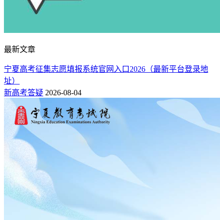
由于中国铁路的发展已经进入到了一个新的阶段，原先铺设的
最新文章
线路需要改造，而很多新线也急需计划开拓，因此市场上对于
宁夏高考征集志愿填报系统官网入口2026（最新平台登录地
相关人才的需求量也在急速上升。一些单位还会跟学校签订协
址）
议，很多学生还未毕业就已经拿到offer，在就业这一块占据了
新高考答疑
2026-08-04
相当大的优势。不过虽然就业情况很好，但这个专业的工作环
境却较为恶劣，毕业生需要在户外进行工作，对从业人员的身
体素质有着极高的要求，适合那些能吃苦耐劳的男生报考。
该专业毕业生主要从事铁路机车的驾驶、检修、维护等工作，
技术性强，薪资待遇稳定。
5、口腔医学
如果对医学不排斥的话，尽量学口腔医学。口腔医学是一个专
注于口腔疾病的治疗和预防的领域，近几年来，随着人们对健
康的重视程度越来越高，使得口腔学专业的就业前景非常好。