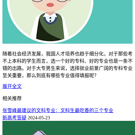
随着社会经济发展，我国人才培养也趋于细分化，对于那些考
不上本科的学生而言，选一个好的专科、好的专业也是一条不
错的出路。对于大专男生来说，选择就业前景广阔的专科专业
至关重要，那么到底有哪些专业值得填报呢？
展开全文
今天
新高考志愿填报平台
就给整理分享几个热门专业；这些专
业实用性强，市场需求量大，学好了其实前景很不错，就业不
相关推荐
愁！
张雪峰最建议的文科专业：文科生最吃香的三个专业
大专男生最吃香的十大专业
新高考答疑
2024-05-23
1、计算机应用技术