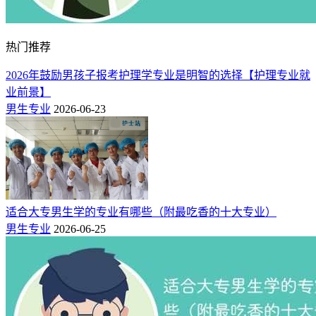
汽车检测与维修技术专业主要学汽车机械识图、汽车机械基
热门推荐
础、汽车电工电子技术、汽车概论、汽车计算机基础、客户沟
通技巧与投诉处理、汽车专业英语、汽车发动机检修、汽车底
2026年鼓励男孩子报考护理学专业是明智的选择【护理专业就
盘检修、汽车电气设备检修等课程。
业前景】
男生专业
2026-06-23
说起汽修大家不陌生吧，尤其毕业大多要依托汽车市场工作。
一般在社会上需要从学徒开始做起，一干就是4年5年，而且工
资还很低。但是在求学阶段，只要孩子想学，基本都能学到真
本事。等到自己毕业的时候，各类汽修企业的招聘不是太严
格，毕竟竞争压力不太大。如果学生想要以此赚大钱的话，还
是要在市场沉浸几年，积累资源和人脉，机会合适回家开店。
适合大专男生学的专业有哪些（附最吃香的十大专业）
该专业主要面向汽车维修与服务等职业，对标汽车维修服务、
男生专业
2026-06-25
配件服务、二手车服务、保险服务等岗位，目前大胆市场需求
大，薪资待遇也较好。统计显示，该专业毕业10年后对口自主
创业比例超过5%。
4、铁道机车运用与维护