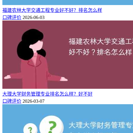
1
B+
26
交通工程
福州大学
福州
2
B
51
福建农林大学交通工程专业好不好？排名怎么样
交通工程
福建农林大学
福州
口碑评价
2026-06-03
二、福建农林大学交通工程专业在本校怎
么样
在最新的软科中国大学专业排名榜中，福建农林大学共有75个
专业上榜。其中，福建农林大学的交通工程专业获得了B级评
价，与此实力水平和就业率相近的专业有生物工程、网络工
程、生物科学、网络空间安全等，详见如下。
专业名称
院校名称
专业评级
B
生态学
福建农林大学
大理大学财务管理专业排名怎么样？好不好
口碑评价
2026-03-07
B
生物制药
福建农林大学
A
产品设计
福建农林大学
B+
生物工程
福建农林大学
B+
网络工程
福建农林大学