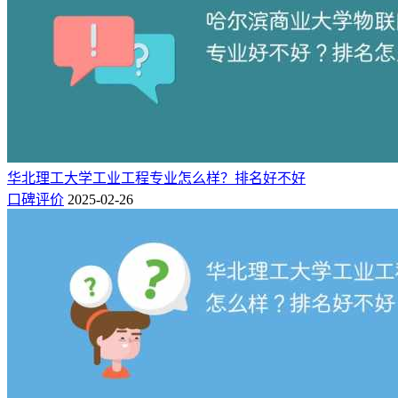
47
B
交通工程
五邑大学
广东
48
B
交通工程
华北水利水电大学
河南
49
B
交通工程
南通大学
江苏
50
B
交通工程
山东建筑大学
山东
51
B
交通工程
福建农林大学
福建
53
B
交通工程
上海应用技术大学
上海
54
B
交通工程
合肥大学
安徽
华北理工大学工业工程专业怎么样？排名好不好
55
B
交通工程
南昌航空大学
江西
口碑评价
2025-02-26
56
B
交通工程
吉林建筑大学
吉林
57
B
交通工程
安徽理工大学
安徽
2、福建农林大学交通工程专业排名一览表（本省）
在福建省，共有2所高校的交通工程专业跻身软科专业排名榜
单，福建农林大学的交通工程专业位列福建省内第2名。
省内排名
专业名称
院校名称
专业评级
城市
全国排名