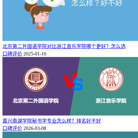
B
交通工程
福建农林大学
B+
生物科学
福建农林大学
B
网络空间安全
福建农林大学
B
劳动与社会保障
福建农林大学
B+
智能建造
福建农林大学
B+
公共事业管理
福建农林大学
北京第二外国语学院对比浙江音乐学院哪个更好？怎么选
口碑评价
2025-01-10
三、福建农林大学交通工程专业录取分数
线是多少
福建农林大学的交通工程专业类别为交通运输类，隶属于福建
农林大学交通与土木工程学院。以下为福建农林大学交通工程
专业2025年录取分数线：
在山东省，综合类518分，位次
145703。
嘉兴南湖学院秘书学专业怎么样？排名好不好
口碑评价
2026-03-08