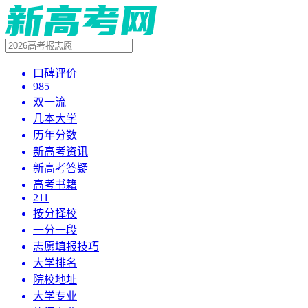
口碑评价
985
双一流
几本大学
历年分数
新高考资讯
新高考答疑
高考书籍
211
按分择校
一分一段
志愿填报技巧
大学排名
院校地址
大学专业