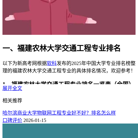
一、福建农林大学交通工程专业排名
以下为新高考网根据
软科
发布的2025年中国大学专业排名榜整
理的福建农林大学交通工程专业的具体排名情况，欢迎参考！
1、福建农林大学交通工程专业排名一览表（全国）
展开全文
在2025年软科发布的交通工程专业大学排名中，共有60所大学
相关推荐
上榜。其中，福建农林大学交通工程专业位列全国第51名，仅
排在南通大学和山东建筑大学之后。
哈尔滨商业大学物联网工程专业好不好？排名怎么样
口碑评价
2026-01-15
全国排名
专业名称
院校名称
专业评级
省份
46
B
交通工程
沈阳建筑大学
辽宁