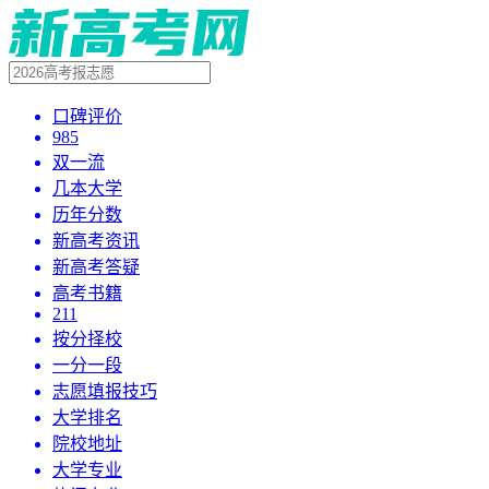
口碑评价
985
双一流
几本大学
历年分数
新高考资讯
新高考答疑
高考书籍
211
按分择校
一分一段
志愿填报技巧
大学排名
院校地址
大学专业