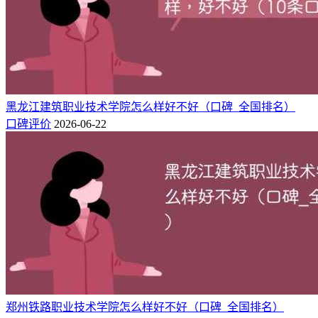
相信已经有了初步判断~
最后祝大家能考上心仪的大学！
保定理工学院全国排名
根据录取难易度排行榜数据看，保定理工学院全国排名第1126
黑龙江建筑职业技术学院怎么样好不好（口碑_全国排名）
位。
口碑评价
2026-06-22
排
类
院校
排行榜
所在地
办学层次
名
型
保定理工
录取难易
河北 保定
理
中国顶尖大学,独立
1126
学院
度
市
工
学院
保定理工学院简介：
保定理工学院，前身为中国地质大学长城学院，是2005年4
月，经国家教育部批准设立，由中国地质大学（北京）与保定
贺阳教育投资有限公司合作举办的一所全日制普通本科独立学
院。2018年，转设更名为保定理工学院。
郑州铁路职业技术学院怎么样好不好（口碑_全国排名）