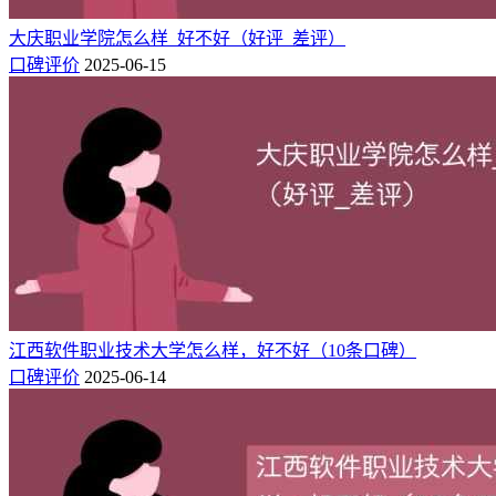
所学专业是每个工作单位都需要的，但是要学精不容易，需要
大庆职业学院怎么样_好不好（好评_差评）
自身加强学习与实践。老师们的讲课水平有高有低，有的老师
口碑评价
2025-06-15
自己明白这些知识，但是无法使学生很好的理解
口碑8：
学校说实话挺不好 不太适合分数比较高的学生 可是总体来说
只要认真按部就班的上课 毕业领到学位证不成问题
口碑9：
师资力量不错，但教学质量不是很好，硬件有待提高
口碑10：
江西软件职业技术大学怎么样，好不好（10条口碑）
口碑评价
2025-06-14
优点：锻炼自我 培养自己的各种爱好和兴趣 能过更快的接触
社会缺点：学习气氛一般 环境不是特别好 设施也一般 学费比
较昂贵，比同学校的要贵一些。
以上只是部分网友的评价，对于保定理工学院怎么样好不好，