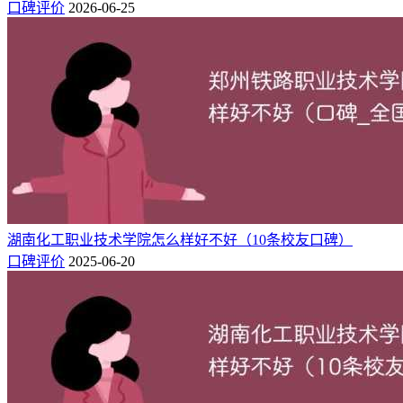
口碑评价
2026-06-25
学校十分重视教学队伍建设，经过长期的建设与发展，逐渐形
成了一支能满足教学科研需要，学历学位、职称、年龄等结构
日趋合理的近千人师资队伍，为人才培养提供可靠的师资保
障。
学校拥有省级一流专业7个，省级一流课程立项8个，教育部产
学合作育人项目5个，省级“专业综合改革试点”2个，“大学生
校外实践教育基地”2个。近三年，学校教师承担市厅级以上科
研课题75项；承担教学改革与教学建设项目45项；荣获省级教
学成果奖5项；发表高水平学术论文329余篇，出版专著、教材
15余部。
湖南化工职业技术学院怎么样好不好（10条校友口碑）
口碑评价
2025-06-20
相关推荐：
保定理工学院录取分数线在各省2024年是多少（最低160分）
保定理工学院属于几本？是一本还是二本
安徽十大垃圾专科学校排名（含公办民办院校）