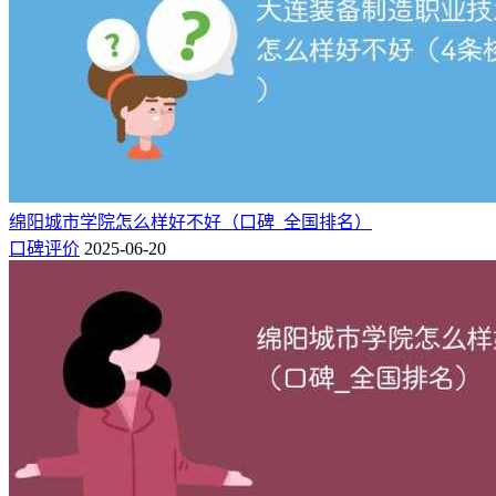
口碑3：
学校环境差，教学设施差，师资力量也不行。还是周虎振的。
口碑4：
这学校真心不怎么样，在三本院校中算是比较差的，学校商业
化气息太重，管理也很变态，硬件设施很差。
绵阳城市学院怎么样好不好（口碑_全国排名）
口碑5：
口碑评价
2025-06-20
优点:食堂伙食很好，有专门的考研自习室，学习氛围很好，
图书馆周末爆满缺点：学校环境脏乱差，有强制要求的跑操
口碑6：
学校处于发展阶段，从入学到毕业一直在不断地完善中，学校
的管理也越来越正规，有些老师还是很不错的，外聘的河大的
和农大的老师很多
口碑7：