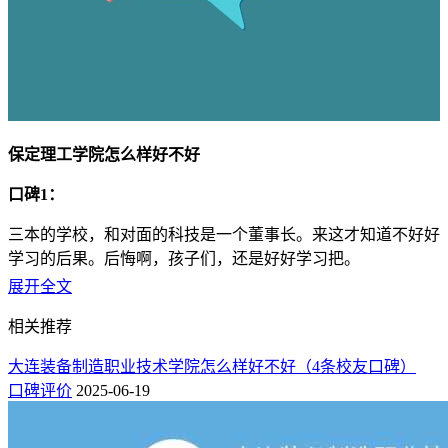
保定理工学院怎么样好不好
口碑1：
三本的学校，和对面的科技是一个董事长。来这才知道不好好
学习的后果。后悔啊，孩子们，还是好好学习把。
展开全文
口碑2：
相关推荐
中国地质大学长城学院是经国家教育部批准成立，由中国地质
大学(北京)与保定贺阳教育投资有限公司合作，按新机制、新
大连装备制造职业技术学院怎么样好不好（4条校友口碑）
模式举办的独立学院。学校办学层次为全日制普通本科，纳入
口碑评价
2025-06-19
国家普通高等学校统一招生计划，面向全国招生，目前在校生
14000多人。环境不错，正在不断变好