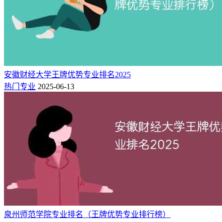
计算机科学与
B++
60
4★
中国高水平专业
技术
信息管理与信
B++
73
4★
中国高水平专业
息系统
B++
93
金融学
4★
中国高水平专业
安徽财经大学王牌优势专业排名2025
A+
3
土耳其语
3★
中国区域一流专业
热门专业
2025-06-13
B+
69
人力资源管理
3★
中国区域一流专业
B+
100
财务管理
3★
中国区域一流专业
B+
109
新闻学
3★
中国区域一流专业
国际经济与贸
B+
142
3★
中国区域一流专业
易
三：北京语言大学王牌专业简介
1.英语
泉州师范学院专业排名（王牌优势专业排行榜）
英语是国际指定的官方语言（作为母语），也是世界上最广泛