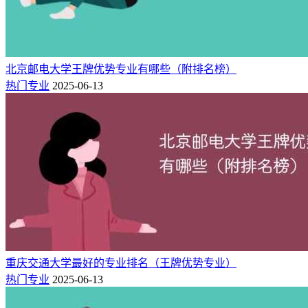
及4个国际组织的官方语言。以阿拉伯语作为母语的人数超过2
亿人。阿拉伯语为伊斯兰教的宗教语言，在全球范围使用者总
计目前已经突破4亿人。阿拉伯语方言多且差异大，标准阿拉
伯语则是以伊斯兰教经典《古兰经》为准。
北京邮电大学王牌优势专业有哪些（附排名榜）
热门专业
2025-06-13
5.汉语国际教育
汉语国际教育专业是一个比较新的专业，主要介绍汉语基础知
识，学习中国文学、中国文化、跨文化交际等知识。
四：北京语言大学简介
北京语言大学是中华人民共和国教育部直属重点大学，是新中
国创办的唯一以“语言”命名、以传播中国语言文化为主要使命
的国际型大学，素有“小联合国”之称。建校至今，已经发展成
为一所以国际中文教育为特色，以语言教育和研究为优势，多
重庆交通大学最好的专业排名（王牌优势专业）
学科协调发展的世界知名大学。
热门专业
2025-06-13
学校立足国际中文教育事业发展和提升国际传播能力需要，构