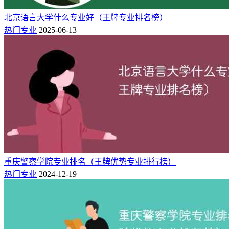
世界高水平、中国顶尖
A++
6
英语
6★
专业
北京语言大学什么专业好（王牌专业排名榜）
热门专业
2025-06-13
世界高水平、中国顶尖
A+
10
汉语言文学
6★
专业
国际事务与国
A++
1
4★
中国高水平专业
际关系
A
4
意大利语
4★
中国高水平专业
A
5
阿拉伯语
4★
中国高水平专业
A+
7
翻译
4★
中国高水平专业
B++
10
西班牙语
4★
中国高水平专业
B++
10
朝鲜语
4★
中国高水平专业
B++
11
法语
4★
中国高水平专业
重庆警察学院专业排名（王牌优势专业排行榜）
A
16
日语
4★
中国高水平专业
热门专业
2024-12-19
B++
16
绘画
4★
中国高水平专业
B++
20
德语
4★
中国高水平专业
B++
22
国际政治
4★
中国高水平专业
B++
29
俄语
4★
中国高水平专业