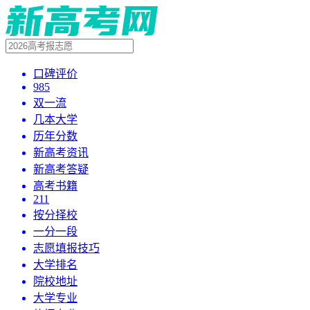
口碑评价
985
双一流
几本大学
历年分数
新高考资讯
新高考答疑
高考书籍
211
按分择校
一分一段
志愿填报技巧
大学排名
院校地址
大学专业