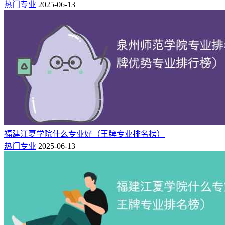
热门专业
2025-06-13
的第一语言，也是欧盟以及许多国际组织以及英联邦国家的官
方语言，拥有世界第三位的母语使用者人数，仅次于汉语和西
班牙语母语使用者人数。
2.日语
日语，又称日本语，日本国的官方语言。母语人口约一亿三千
万，分为东日本、西日本、九州和八丈四种方言，与日本语相
近的语种为琉球语。
3.法语
福建江夏学院什么专业好（王牌专业排名榜）
法语是属于欧洲印欧语系罗曼语族的独立语言。罗曼语族包括
热门专业
2025-06-13
中部罗曼语（法语、意大利语、萨丁岛方言、加泰罗尼亚、西
部罗曼语（西班牙语、葡萄牙语等）与东部罗曼语。法语是继
西班牙文之后，使用者人数最多的罗曼语言独立语言之一。
4.阿拉伯语
阿拉伯语即阿拉伯人的语言，属于闪含语系-闪米特语族，使
用阿拉伯字母，主要通行于西亚和北非，现为18个阿拉伯国家