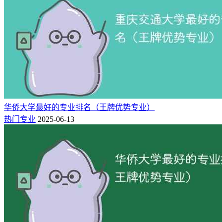
建了多学科彼此关联、互为支撑的学科体系。作为国际中文教
育学科的开创者、奠基者和引领者，诞生了中国第一个面向外
国留学生的汉语言本科专业，第一批本科层次、研究生层次的
对外汉语专业，第一个对外汉语教学方向的语言学及应用语言
学博士点，第一个专门培养国际中文教育师资的教师教育学
院。近年来，学校坚持“突出特色，强化优势，以点带面，全
面提升”的发展思路，着力加强学科内涵建设，持续引领国际
中文教育的创新发展，发挥语言学学科优势推动相关学科的交
叉融合，学校综合实力呈快速发展趋势。目前学科涵盖文学、
华侨大学最好的专业排名（王牌优势专业）
理学、工学、经济学、管理学、法学、教育学、历史学、艺术
热门专业
2025-06-13
学九个学科门类，拥有一级学科博士学位授权点2个，博士后
流动站2个，一级学科硕士学位授权点11个，硕士专业学位授
权点9个，其中语言学及应用语言学学科为国家重点学科，另
有北京市一级重点学科1个，北京市二级重点学科10个，中国
语言文学与国别区域学2个学科入选“北京高校高精尖学科”。
相关推荐：
北京语言大学全国排名第几名（2025-2022最新）