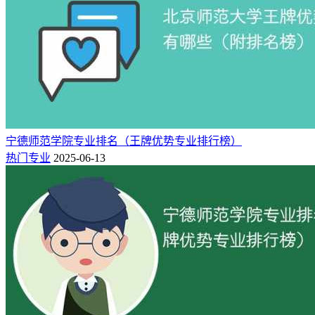
迎参考！
二：北京语言大学专业排名一览表（校友
会版）
北京语言大学王牌专业排名（研究型）：
汉语言（全国第1
名）、汉语国际教育（全国第1名）、英语（全国第6名）、汉
语言文学（全国第10名）、国际事务与国际关系（全国第1
宁德师范学院专业排名（王牌优势专业排行榜）
名）、意大利语（全国第4名）、阿拉伯语（全国第5名）、翻
热门专业
2025-06-13
译（全国第7名）、西班牙语（全国第10名）、朝鲜语（全国
第10名）。
专业
全国
星级
专业名称
办学层次
档次
排名
排名
世界知名高水平、中国
A++
1
汉语言
7★
顶尖专业
世界高水平、中国顶尖
A++
1
汉语国际教育
6★
专业