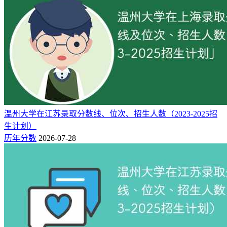
错！以下为
新高考网
整理的温州大学专业排名榜，欢迎参考！
二：温州大学专业排名一览表（校友会
版）
温州大学王牌专业排名（研究型）：
工业工程（全国第3
名）、小学教育（全国第11名）、生物科学（全国第16名）、
化学（全国第19名）、汉语言文学（全国第28名）、网络工程
（全国第4名）、服装与服饰设计（全国第21名）、教育技术
温州大学在江苏录取分数线、位次、招生人数（2023-2025招
学（全国第21名）、学前教育（全国第25名）、金融工程（全
生计划）
国第26名）。
历年分数
2026-07-28
专业档
全国排
星级排
专业名称
办学层次
次
名
名
A+
3
工业工程
5★
中国一流专业
A
11
小学教育
5★
中国一流专业
A
16
生物科学
5★
中国一流专业
A
19
化学
5★
中国一流专业