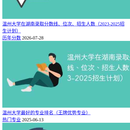
A
28
汉语言文学
5★
中国一流专业
中国高水平专
A+
4
网络工程
4★
业
温州大学在湖南录取分数线、位次、招生人数（2023-2025招
中国高水平专
生计划）
B++
21
服装与服饰设计
4★
业
历年分数
2026-07-28
中国高水平专
B++
21
教育技术学
4★
业
中国高水平专
B++
25
学前教育
4★
业
中国高水平专
B++
26
金融工程
4★
业
中国高水平专
B++
26
机械工程
4★
业
中国高水平专
B++
28
应用心理学
4★
温州大学最好的专业排名（王牌优势专业）
业
热门专业
2025-06-13
中国高水平专
B++
39
音乐学
4★
业