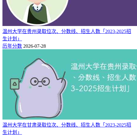
普遍开设的大类，也是中国大学的十大学科体系之一，包括法
学、政治学、公安学、社会学四个主要组成部分。
3.教育技术学
温州大学在贵州录取位次、分数线、招生人数「2023-2025招
教育技术学是融合现代科学技术和教育理论应用而产生的综合
生计划」
型、应用型学科。
历年分数
2026-07-28
4.服装设计与工程
该专业主要用于培养服装行业具有国际视野、创新意识和市场
意识的优秀时装设计人才，内容以设计为主，兼学制版立裁技
术，内容全面，理论及实战丰富，学员学成后能掌握时装流行
规律，具备良好的服装制版和工艺制作水平，能够独立开发设
计最新时装，在服装品牌工作室或大、中型服装企业进行时装
设计工作。
5.机械工程(国际化)
温州大学在甘肃录取位次、分数线、招生人数「2023-2025招
机械工程专业是以有关的自然科学和技术科学为理论基础，结
生计划」
合生产实践中的技术经验，研究和解决在开发、设计、制造、