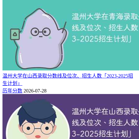
中国区域一流
B+
207
工商管理
3★
专业
中国区域一流
B+
253
英语
3★
专业
三：温州大学王牌专业简介
1.国际经济与贸易
国际经济与贸易(简称“国贸”)是研究国际贸易发生的原因、国
温州大学在山西录取分数线及位次、招生人数「2023-2025招
际贸易政策、国际贸易实务、跨国投资以及国际贸易与经济发
生计划」
展关系的一门学科。国贸是属于经济学门类中经济与贸易专业
历年分数
2026-07-28
类的一个专业。
2.法学
法学，又称法律学、法律科学，是以法律、法律现象以及其规
律性为研究内容的科学，它是研究与法相关问题的专门学问，
是关于法律问题的知识和理论体系。法学是世界各国高等学校