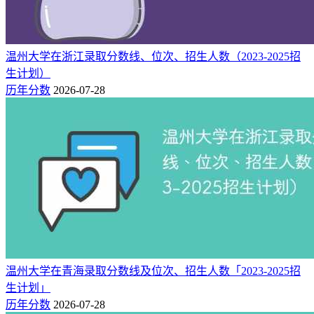
法学
4★
业
中国高水平专
B++
137
数学与应用数学
4★
业
温州大学在浙江录取分数线、位次、招生人数（2023-2025招
中国区域一流
B+
14
生计划）
服装设计与工程
3★
专业
历年分数
2026-07-28
数据科学与大数据
中国区域一流
A
20
3★
技术
专业
中国区域一流
B+
30
应用统计学
3★
专业
电子信息科学与技
中国区域一流
B+
50
3★
术
专业
中国区域一流
B+
50
广告学
3★
专业
中国区域一流
B+
57
艺术设计学
3★
专业
温州大学在青海录取分数线及位次、招生人数「2023-2025招
中国区域一流
生计划」
B+
98
历史学
3★
专业
历年分数
2026-07-28