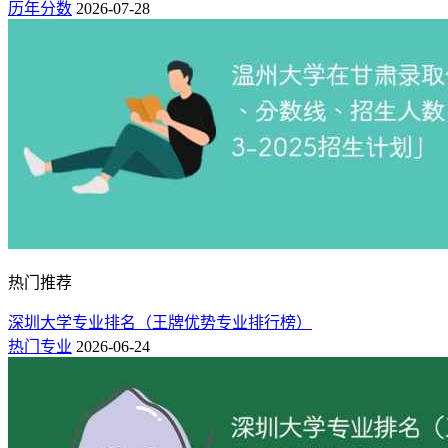
历年分数
2026-07-28
安装、运用和修理各种机械中的全部理论和实际问题的应用学
科。
四：温州大学简介
温州大学现已形成本科教育、研究生教育、继续教育、留学生
教育、国际合作教育等多层次、多形式的办学格局。学科涵盖
经济学、法学、教育学、文学、历史学、理学、工学、医学、
管理学、艺术学、交叉学科等十一大门类，设有20个专业学院
和荣誉学院——苏步青学院。先后孕育3所本科院校，2011年
与美国肯恩大学合作举办温州肯恩大学，2016年温州大学城市
学院转设为温州商学院，2021年温州大学瓯江学院转设为温州
热门推荐
理工学院。
深圳大学专业排名（王牌优势专业排行榜）
服务地方担当有为。学校是国家知识产权试点高校，获中
热门专业
2026-06-24
国专利金奖2项，在新能源、生态环保、低压电器、软弱土地
基、人工智能等领域深入开展理论研究与技术创新，大力助推
区域产业转型升级，累计产生经济效益近百亿元。依托人文社
科研究基地和特色智库，深化金融综合改革、社会治理、公共