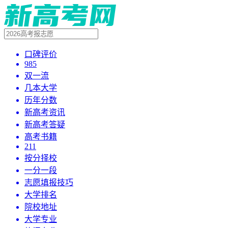
口碑评价
985
双一流
几本大学
历年分数
新高考资讯
新高考答疑
高考书籍
211
按分择校
一分一段
志愿填报技巧
大学排名
院校地址
大学专业