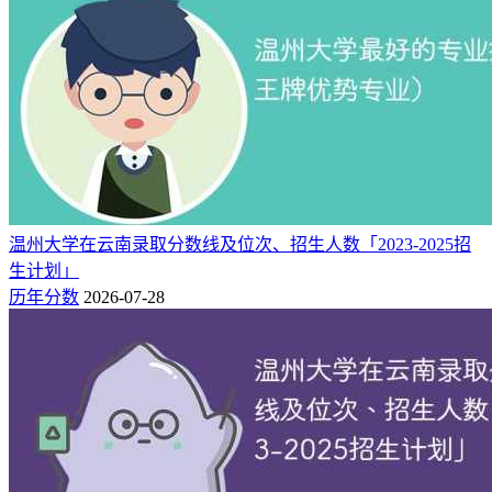
电气工程及其自动
中国高水平专
B++
40
4★
化
业
中国高水平专
B++
48
体育教育
4★
业
中国高水平专
B++
68
材料科学与工程
4★
业
中国高水平专
B++
69
应用化学
4★
业
温州大学在云南录取分数线及位次、招生人数「2023-2025招
中国高水平专
B++
79
物理学
4★
生计划」
业
历年分数
2026-07-28
中国高水平专
B++
86
国际经济与贸易
4★
业
中国高水平专
B++
90
思想政治教育
4★
业
中国高水平专
B++
96
土木工程
4★
业
中国高水平专
B++
111